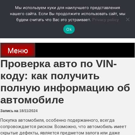
Перейти
Мы используем куки для наилучшего представления
к
содержимому
нашего сайта. Если Вы продолжите использовать сайт, мы
autodoc24.ru
будем считать что Вас это устраивает.
Privacy policy
Ok
Новости про современные автомобили и не только, новинки зарубежного
и отечественного автопрома
Меню
Проверка авто по VIN-
коду: как получить
полную информацию об
автомобиле
Запись на
18/11/2024
Покупка автомобиля, особенно подержанного, всегда
сопровождается риском. Возможно, что автомобиль имеет
скрытые дефекты, является предметом залога или даже