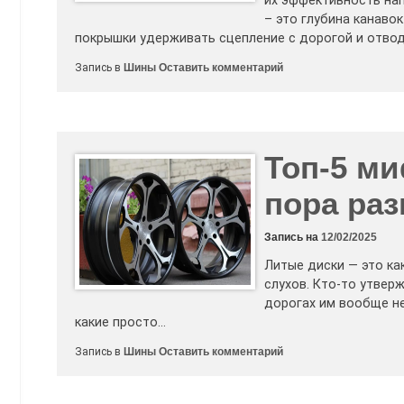
их эффективность нап
– это глубина канаво
покрышки удерживать сцепление с дорогой и отвод
к
Запись в
Шины
Оставить комментарий
Что
такое
остаток
протектора
летних
шин?
Топ-5 ми
пора ра
Запись на
12/02/2025
Литые диски — это ка
слухов. Кто-то утверж
дорогах им вообще не
какие просто…
к
Запись в
Шины
Оставить комментарий
Топ-5
мифов
о
литых