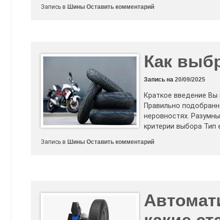
к
Запись в
Шины
Оставить комментарий
Литые
диски
и
шины
в
Санкт-
Петербурге:
Как выб
надежность
и
стиль
Запись на
20/09/2025
от
«Ириновского
Краткое введение Вы 
автоцентра»
Правильно подобранн
неровностях. Разумны
критерии выбора Тип 
к
Запись в
Шины
Оставить комментарий
Как
выбрать
моторезину
Автомат
какие ст