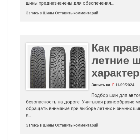
шины предназначены для обеспечения…
к
Запись в
Шины
Оставить комментарий
Как
проверить
зимние
шины
перед
покупкой:
что
Как пра
важно
знать
летние 
характе
Запись на
11/09/2024
Подбор шин для автом
безопасность на дороге. Учитывая разнообразие мо
обращать внимание при выборе летних и зимних шин
и…
к
Запись в
Шины
Оставить комментарий
Как
правильно
выбрать