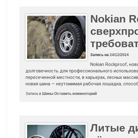
дисках:
пора
развеять
Nokian R
заблуждения
сверхпр
требова
Запись на
24/12/2024
Nokian Rockproof, но
долговечность для профессионального использован
пересеченной местности, в карьерах, лесных масси
новая шина — неутомимая рабочая лошадка, спосо
к
Запись в
Шины
Оставить комментарий
Nokian
Rockproof
—
новая
сверхпрочная
шина
для
Литые ди
требовательных
профессионалов