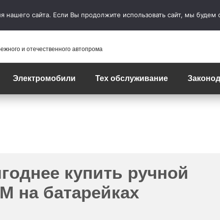
 нашего сайта. Если Вы продолжите использовать сайт, мы будем сч
бежного и отечественного автопрома
Электромобили
Тех обслуживание
Законод
годнее купить ручной
М на батарейках