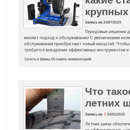
крупных
Запись на
24/07/2025
Передовые решения д
меняет подход к обслуживанию С увеличением коли
обслуживания приобретают новый масштаб. Чтобы 
требуется внедрение эффективных инструментов и
к
Запись в
Шины
Оставить комментарий
Автоматизация
шиномонтажа:
какие
станки
подойдут
для
крупных
Что тако
автопарков
летних 
Запись на
24/02/2025
Летние шины обеспечи