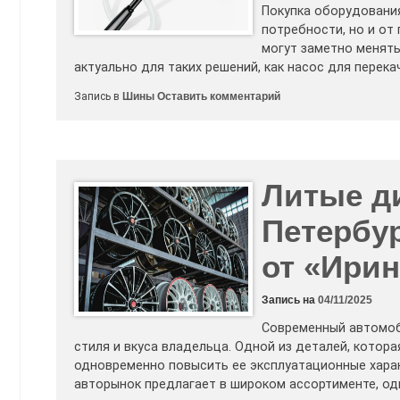
Покупка оборудования
потребности, но и от
могут заметно менять
актуально для таких решений, как насос для перека
к
Запись в
Шины
Оставить комментарий
Когда
выгоднее
купить
ручной
насос
ГСМ
на
Литые д
батарейках
Петербур
от «Ирин
Запись на
04/11/2025
Современный автомоб
стиля и вкуса владельца. Одной из деталей, кото
одновременно повысить ее эксплуатационные харак
авторынок предлагает в широком ассортименте, о