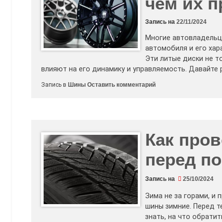
чём их 
Запись на
22/11/2024
Многие автовладельц
автомобиля и его хар
Эти литые диски не 
влияют на его динамику и управляемость. Давайте
к
Запись в
Шины
Оставить комментарий
Литые
диски
R17:
как
выбрать
и
в
Как про
чём
их
перед по
преимущества
Запись на
25/10/2024
Зима не за горами, и
шины зимние. Перед т
знать, на что обрати