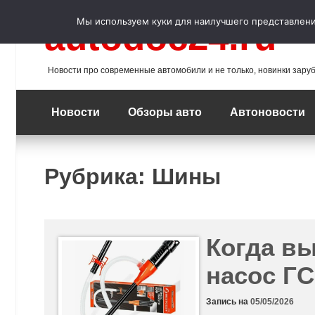
Перейти
к
Мы используем куки для наилучшего представления
autodoc24.ru
содержимому
Новости про современные автомобили и не только, новинки зару
Новости
Обзоры авто
Автоновости
Рубрика:
Шины
Когда вы
насос ГС
Запись на
05/05/2026