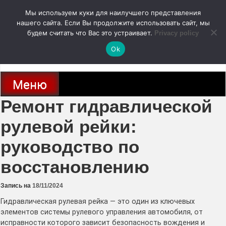
Перейти
Мы используем куки для наилучшего представления
к
содержимому
нашего сайта. Если Вы продолжите использовать сайт, мы
autodoc24.ru
будем считать что Вас это устраивает.
Privacy policy
Ok
Новости про современные автомобили и не только, новинки зарубежного
и отечественного автопрома
Меню
Ремонт гидравлической
рулевой рейки:
руководство по
восстановлению
Запись на
18/11/2024
Гидравлическая рулевая рейка — это один из ключевых
элементов системы рулевого управления автомобиля, от
исправности которого зависит безопасность вождения и