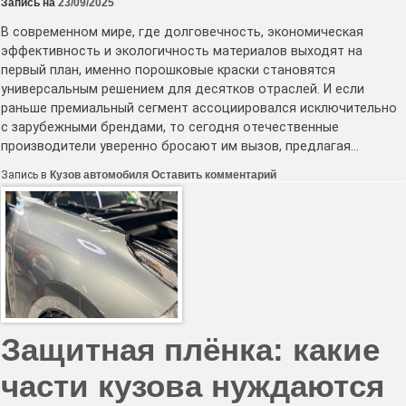
Запись на
23/09/2025
В современном мире, где долговечность, экономическая
эффективность и экологичность материалов выходят на
первый план, именно порошковые краски становятся
универсальным решением для десятков отраслей. И если
раньше премиальный сегмент ассоциировался исключительно
с зарубежными брендами, то сегодня отечественные
производители уверенно бросают им вызов, предлагая…
к
Запись в
Кузов автомобиля
Оставить комментарий
Сферы
применения
российских
порошковых
красок:
от
строительства
до
автопрома
Защитная плёнка: какие
части кузова нуждаются