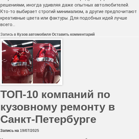
решениями, иногда удивляя даже опытных автолюбителей.
Кто-то выбирает строгий минимализм, а другие предпочитают
креативные цвета или фактуры. Для подобных идей лучше
всего…
к
Запись в
Кузов автомобиля
Оставить комментарий
Топ
пленок
для
оклейки,
которые
превращают
авто
в
произведение
искусства
ТОП-10 компаний по
кузовному ремонту в
Санкт-Петербурге
Запись на
19/07/2025