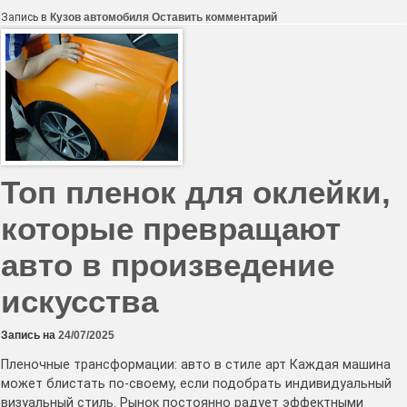
к
Запись в
Кузов автомобиля
Оставить комментарий
Технологии
автопокраски:
от
шпатлевки
до
финишного
лака
Топ пленок для оклейки,
которые превращают
авто в произведение
искусства
Запись на
24/07/2025
Пленочные трансформации: авто в стиле арт Каждая машина
может блистать по-своему, если подобрать индивидуальный
визуальный стиль. Рынок постоянно радует эффектными