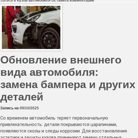
к
Запись в
Кузов автомобиля
Оставить комментарий
Покраска
автомобиля
в
Чехове
—
профессиональное
преображение
вашего
транспорта.
Обновление внешнего
вида автомобиля:
замена бампера и других
деталей
Запись на
09/10/2025
Со временем автомобиль теряет первоначальную
привлекательность: детали покрываются царапинами,
появляются сколы и следы коррозии. Для восстановления
эстетики и защиты кузова применяют замену отдельных