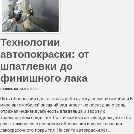
когда
поможет
ремонт
без
покраски
и
когда
нет
Технологии
автопокраски: от
шпатлевки до
финишного лака
Запись на
24/07/2025
Путь обновления цвета: этапы работы с кузовом автомобиля В
мире автомобилей внешний вид играет не последнюю роль,
отражая индивидуальность владельца и заботу о
транспортном средстве. Почти каждый автовладелец хотя бы
раз сталкивался с вопросом обновления или реставрации
лакокрасочного покрытия. На сайте автокраски.net…