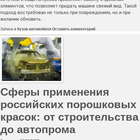
элементов, что позволяет придать машине свежий вид. Такой
подход востребован не только при повреждениях, но и при
желании обновить…
к
Запись в
Кузов автомобиля
Оставить комментарий
Обновление
внешнего
вида
автомобиля:
замена
бампера
и
других
деталей
Сферы применения
российских порошковых
красок: от строительства
до автопрома