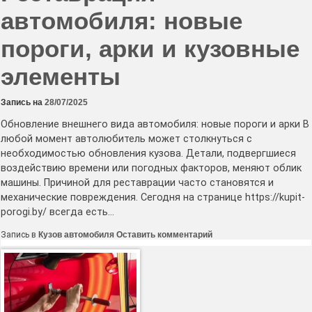
автомобиля: новые
пороги, арки и кузовные
элементы
Запись на
28/07/2025
Обновление внешнего вида автомобиля: новые пороги и арки В
любой момент автолюбитель может столкнуться с
необходимостью обновления кузова. Детали, подвергшиеся
воздействию времени или погодных факторов, меняют облик
машины. Причиной для реставрации часто становятся и
механические повреждения. Сегодня на странице https://kupit-
porogi.by/ всегда есть…
к
Запись в
Кузов автомобиля
Оставить комментарий
Реставрация
автомобиля:
новые
пороги,
арки
и
кузовные
элементы