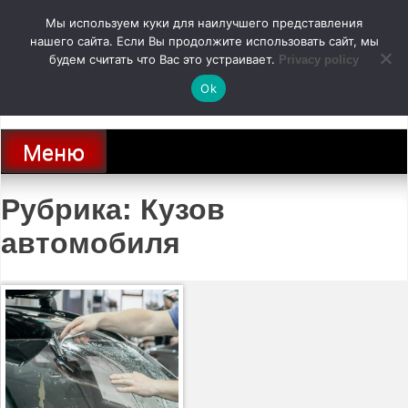
Перейти
Мы используем куки для наилучшего представления
к
содержимому
нашего сайта. Если Вы продолжите использовать сайт, мы
autodoc24.ru
будем считать что Вас это устраивает.
Privacy policy
Ok
Новости про современные автомобили и не только, новинки зарубежного
и отечественного автопрома
Меню
Рубрика:
Кузов
автомобиля