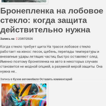
Бронепленка на лобовое
стекло: когда защита
действительно нужна
Запись на
23/07/2026
Когда стекло требует щита На трассе лобовое стекло
работает на износ: песок, щебень, перепады температуры и
внезапные удары летящих частиц быстро оставляют след.
Именно поэтому бронепленка на авто в некоторых случаях
становится не модной опцией, а разумной мерой защиты. Она
нужна не…
к
Запись в
Кузов автомобиля
Оставить комментарий
Бронепленка
на
лобовое
стекло:
когда
защита
действительно
нужна