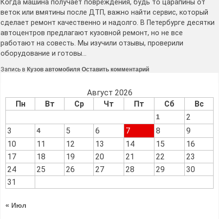
Когда машина получает повреждения, будь то царапины от
веток или вмятины после ДТП, важно найти сервис, который
сделает ремонт качественно и надолго. В Петербурге десятки
автоцентров предлагают кузовной ремонт, но не все
работают на совесть. Мы изучили отзывы, проверили
оборудование и готовы…
к
Запись в
Кузов автомобиля
Оставить комментарий
ТОП-10
компаний
по
Август 2026
кузовному
Пн
Вт
Ср
Чт
Пт
Сб
Вс
ремонту
в
2
1
Санкт-
Петербурге
3
5
6
7
8
9
4
10
11
12
13
14
15
16
17
18
19
20
21
22
23
24
25
26
27
28
29
30
31
« Июл