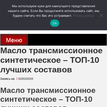
Перейти
Мы используем куки для наилучшего представления
к
содержимому
нашего сайта. Если Вы продолжите использовать сайт, мы
autodoc24.ru
будем считать что Вас это устраивает.
Privacy policy
Ok
Новости про современные автомобили и не только, новинки зарубежного
и отечественного автопрома
Меню
Масло трансмиссионное
синтетическое – ТОП-10
лучших составов
Запись на
02/02/2020
Масло трансмиссионное
синтетическое – ТОП-10