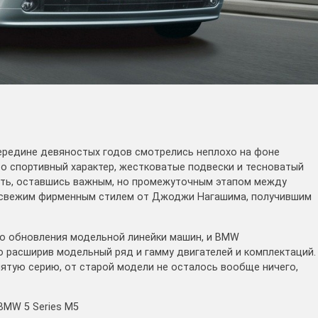
ередине девяностых годов смотрелись неплохо на фоне
то спортивный характер, жестковатые подвески и тесноватый
вать, оставшись важным, но промежуточным этапом между
е свежим фирменным стилем от Джоджи Нагашима, получившим
ло обновления модельной линейки машин, и BMW
о расширив модельный ряд и гамму двигателей и комплектаций.
пятую серию, от старой модели не осталось вообще ничего,
 BMW 5 Series M5