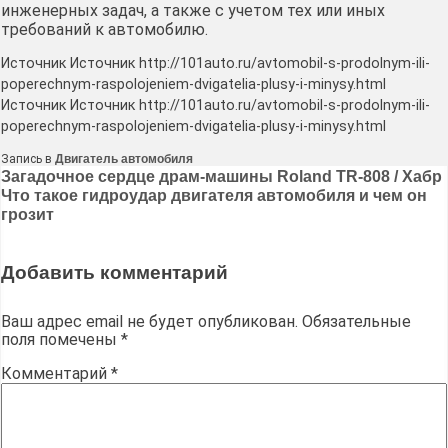
инженерных задач, а также с учетом тех или иных
требований к автомобилю.
Источник Источник http://101auto.ru/avtomobil-s-prodolnym-ili-
poperechnym-raspolojeniem-dvigatelia-plusy-i-minysy.html
Источник Источник http://101auto.ru/avtomobil-s-prodolnym-ili-
poperechnym-raspolojeniem-dvigatelia-plusy-i-minysy.html
Запись в
Двигатель автомобиля
Навигация
Загадочное сердце драм-машины Roland TR-808 / Хабр
Что такое гидроудар двигателя автомобиля и чем он
по
грозит
записям
Добавить комментарий
Ваш адрес email не будет опубликован.
Обязательные
поля помечены
*
Комментарий
*