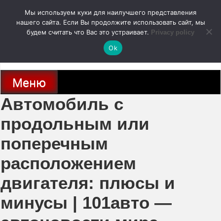
Перейти
Мы используем куки для наилучшего представления
к
содержимому
нашего сайта. Если Вы продолжите использовать сайт, мы
autodoc24.ru
будем считать что Вас это устраивает.
Privacy policy
Ok
Новости про современные автомобили и не только, новинки зарубежного
и отечественного автопрома
Меню
Автомобиль с
продольным или
поперечным
расположением
двигателя: плюсы и
минусы | 101авто —