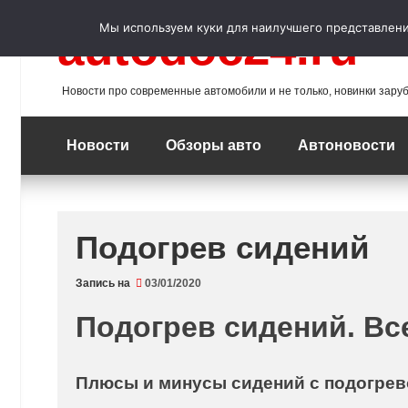
Перейти
к
Мы используем куки для наилучшего представления
autodoc24.ru
содержимому
Новости про современные автомобили и не только, новинки зару
Новости
Обзоры авто
Автоновости
Подогрев сидений
Запись на
03/01/2020
Подогрев сидений. Все
Плюсы и минусы сидений с подогре