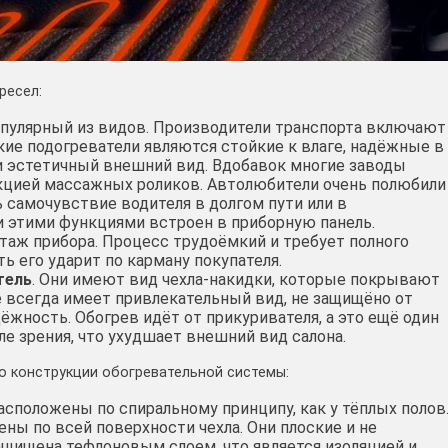
ресел:
пулярный из видов. Производители транспорта включают
ие подогреватели являются стойкие к влаге, надёжные в
и эстетичный внешний вид. Вдобавок многие заводы
нкцией массажных роликов. Автолюбители очень полюбили
 самочувствие водителя в долгом пути или в
и этими функциями встроен в приборную панель.
аж прибора. Процесс трудоёмкий и требует полного
ь его ударит по карману покупателя.
тель
. Они имеют вид чехла-накидки, которые покрывают
е всегда имеет привлекательный вид, не защищёно от
ёжность. Обогрев идёт от прикуривателя, а это ещё один
ле зрения, что ухудшает внешний вид салона.
по конструкции обогревательной системы:
сположены по спиральному принципу, как у тёплых полов
ны по всей поверхности чехла. Они плоские и не
ащищена тефлоновым слоем, что является изоляцией и