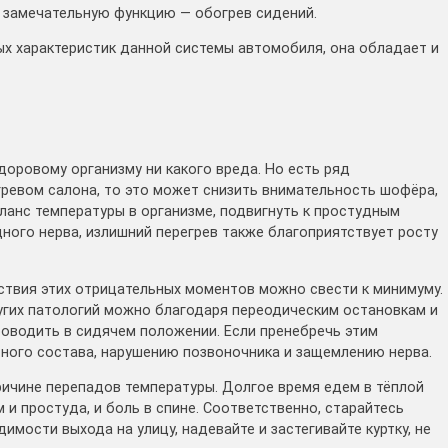
у замечательную функцию — обогрев сидений.
х характеристик данной системы автомобиля, она обладает и
доровому организму ни какого вреда. Но есть ряд
ревом салона, то это может снизить внимательность шофёра,
аланс температуры в организме, подвигнуть к простудным
ного нерва, излишний перегрев также благоприятствует росту
ствия этих отрицательных моментов можно свести к минимуму.
угих патологий можно благодаря переодическим остановкам и
роводить в сидячем положении. Если пренебречь этим
тного состава, нарушению позвоночника и защемлению нерва.
ичине перепадов температуры. Долгое время едем в тёплой
 и простуда, и боль в спине. Соответственно, старайтесь
димости выхода на улицу, надевайте и застегивайте куртку, не