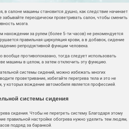
мя, в салоне машины становится душно, как следствие начинает
не забывайте переодически проветривать салон, чтобы сменить
ивность мозга.
м нахождении за рулем (более 5-ти часов) не рекомендуется
рушается правильная циркуляция крови, а в добавок, сидение
 падению репродуктивной функции человека.
ло вообще противопоказано, тогда следует использовать
еве машины в целом, а затем отключить эту функцию.
вательной системы сидений, можно избежать многих
водите проветривание, избегайте перегрева тела и это не
м, у которых вождение автомобиля является профессией.
ельной системы сидения
рева сидения. Чтобы не перегреть систему. Благодаря этому
ие правильной настройке обогрева нужно уделить тем людям,
асов подряд за баранкой.