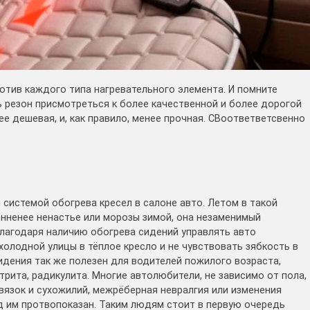
ротив каждого типа нагревательного элемента. И помните
ь резон присмотреться к более качественной и более дорогой
ее дешевая, и, как правило, менее прочная. СВоответветсвенно
 системой обогрева кресел в салоне авто. Летом в такой
енненее ненастье или морозы зимой, она незаменимый
Благодаря наличию обогрева сидений управлять авто
холодной улицы в тёплое кресло и не чувствовать зябкость в
сидения так же полезен для водителей пожилого возраста,
рита, радикулита. Многие автолюбители, не зависимо от пола,
вязок и сухожилий, межрёберная невралгия или изменения
д им протвопоказан. Таким людям стоит в первую очередь