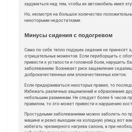
задуматься над тем, чтобы их автомобиль имел эт
Но, несмотря на большое количество положительны
некоторыми недостатками.
Минусы сидения с подогревом
Само по себе тепло подушек сидения не принесёт з
отрицательных моментов. Если переборщить с обог
привести к усталости и головной боли, нарушить б
заболеваниям. Возникает риск защемления седалищ
доброкачественных или злокачественных клеток.
Если придерживаться некоторых правил, то послед
Избежать различных защемлений и образования др
небольшим разминкам. Не следует более 6 часов п
правилом, то это может привести к нарушению кос
Простудными заболеваниями можно заболеть по пр
машине и резко выходим на холодную улицу, вот вам
избегать чрезмерного нагрева салона, а при необхо