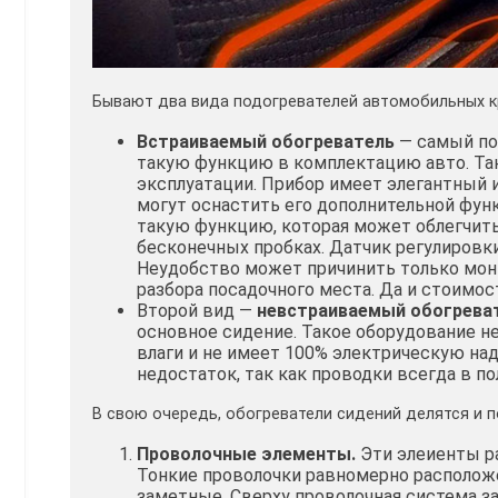
Бывают два вида подогревателей автомобильных к
Встраиваемый обогреватель
— самый по
такую функцию в комплектацию авто. Так
эксплуатации. Прибор имеет элегантный 
могут оснастить его дополнительной фу
такую функцию, которая может облегчить
бесконечных пробках. Датчик регулировк
Неудобство может причинить только монт
разбора посадочного места. Да и стоимост
Второй вид —
невстраиваемый обогрева
основное сидение. Такое оборудование н
влаги и не имеет 100% электрическую над
недостаток, так как проводки всегда в по
В свою очередь, обогреватели сидений делятся и 
Проволочные элементы.
Эти элеиенты ра
Тонкие проволочки равномерно расположе
заметные. Сверху проволочная система з