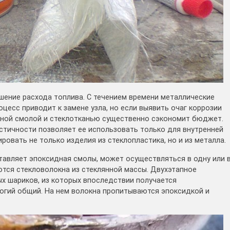
шение расхода топлива. С течением времени металлические
есс приводит к замене узла, но если выявить очаг коррозии
идной смолой и стеклотканью существенно сэкономит бюджет.
астичности позволяет ее использовать только для внутренней
ровать не только изделия из стеклопластика, но и из металла.
тавляет эпоксидная смолы, может осуществляться в одну или 
тся стекловолокна из стеклянной массы. Двухэтапное
ых шариков, из которых впоследствии получается
огий общий. На нем волокна пропитываются эпоксидкой и