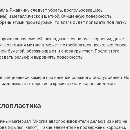
лла. Ржавчину следует убрать, воспользовавшись
ны) и металлической щеткой. Очищенную поверхность
бречь этими процедурами, то влага будет попадать под латку
, пропитанная смолой, накладывается на очаг коррозии, даже
от состояния металла, может потребоваться несколько слоев.
ой бумагой, обезжиривают и снова грунтуют. После этого
оздать рельеф и выровнять поверхность.
в специальной камере при наличии сложного оборудования. Но
 заделывать отверстия и красить очаги коррозии даже в
клопластика
ичный материал. Многие автопроизводители делают из него не
ова (крылья, капот). Такие элементы не подвержены коррозии,