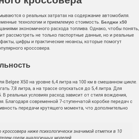
мываются о реальных затратах на содержание автомобиля.
еменные технологии и приемлемую стоимость.
Белджи х50
щаниями экономичного расхода топлива. Однако, чтобы понять,
ит рассмотреть не только паспортные данные, но и реальные
 факты, цифры и практические нюансы, которые помогут
пулярного кроссовера.
альность
 Belgee X50 на уровне 6,4 литра на 100 км в смешанном цикле.
ть 7,8 литра, а на трассе опускаться до 5,4 литра. Для
. В реальных условиях расход зависит от стиля вождения,
я. Благодаря современной 7-ступенчатой коробке передач с
ивность передачи крутящего момента, что дополнительно
го кроссовера ниже психологически значимой отметки в 10
ателем среди аналогичных моделей.