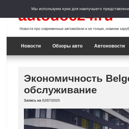
Перейти
к
Мы используем куки для наилучшего представления
autodoc24.ru
содержимому
Новости про современные автомобили и не только, новинки зару
Новости
Обзоры авто
Автоновости
Экономичность Belge
обслуживание
Запись на
02/07/2025