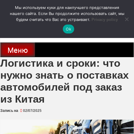
Перейти
Мы используем куки для наилучшего представления
к
содержимому
нашего сайта. Если Вы продолжите использовать сайт, мы
autodoc24.ru
будем считать что Вас это устраивает.
Privacy policy
Ok
Новости про современные автомобили и не только, новинки зарубежного
и отечественного автопрома
Меню
Логистика и сроки: что
нужно знать о поставках
автомобилей под заказ
из Китая
Запись на
02/07/2025