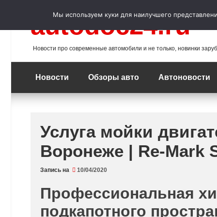
Перейти
к
Мы используем куки для наилучшего представления
autodoc24.ru
содержимому
Новости про современные автомобили и не только, новинки зару
Новости
Обзоры авто
Автоновости
Услуга мойки двигат
Воронеже | Re-Mark 
Запись на
10/04/2020
Профессиональная хи
подкапотного простра