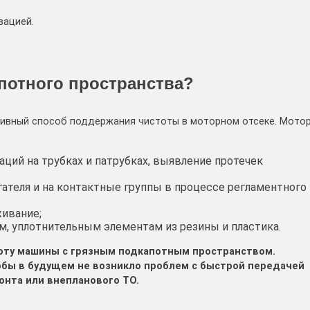
вацией.
потного пространства?
тивный способ поддержания чистоты в моторном отсеке. Мото
ций на трубках и патрубках, выявление протечек
гателя и на контактные группы в процессе регламентного
живание;
, уплотнительным элементам из резины и пластика.
оту машины с грязным подкапотным пространством.
бы в будущем не возникло проблем с быстрой передачей
нта или внепланового ТО.