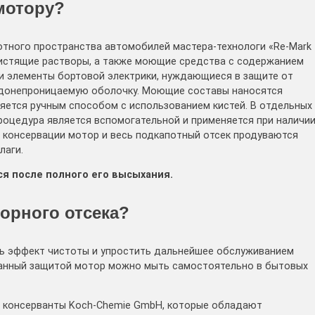
мотору?
отного пространства автомобилей мастера-технологи «Re-Mark
истящие растворы, а также моющие средства с содержанием
и элементы бортовой электрики, нуждающиеся в защите от
одонепроницаемую оболочку. Моющие составы наносятся
няется ручным способом с использованием кистей. В отдельных
процедура является вспомогательной и применяется при наличи
и консервации мотор и весь подкапотный отсек продуваются
лаги.
я после полного его высыхания.
орного отсека?
ть эффект чистоты и упростить дальнейшее обслуживанием
танный защитой мотор можно мыть самостоятельно в бытовых
е консерванты Koch-Chemie GmbH, которые обладают