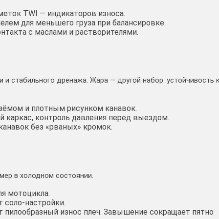
 меток TWI — индикаторов износа.
елем для меньшего груза при балансировке.
контакта с маслами и растворителями.
 и стабильного дренажа. Жара — другой набор: устойчивость 
езёмом и плотным рисунком канавок.
й каркас, контроль давления перед выездом.
канавок без «рваных» кромок.
амер в холодном состоянии.
ля мотоцикла.
т соло-настройки.
т пилообразный износ плеч. Завышение сокращает пятно