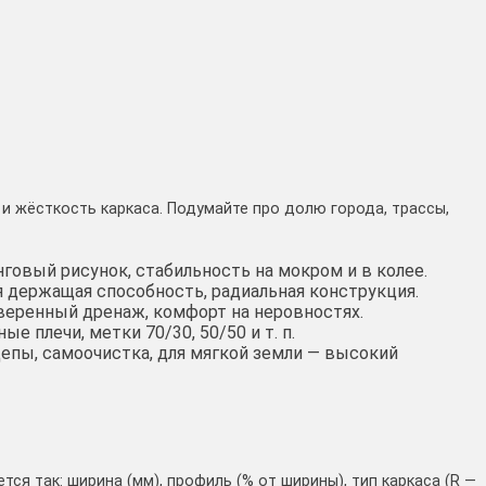
 и жёсткость каркаса. Подумайте про долю города, трассы,
нговый рисунок, стабильность на мокром и в колее.
я держащая способность, радиальная конструкция.
уверенный дренаж, комфорт на неровностях.
е плечи, метки 70/30, 50/50 и т. п.
цепы, самоочистка, для мягкой земли — высокий
я так: ширина (мм), профиль (% от ширины), тип каркаса (R —