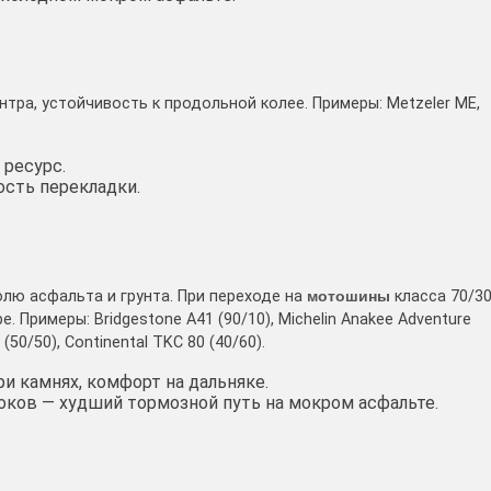
тра, устойчивость к продольной колее. Примеры: Metzeler ME,
 ресурс.
ость перекладки.
долю асфальта и грунта. При переходе на
мотошины
класса 70/3
 Примеры: Bridgestone A41 (90/10), Michelin Anakee Adventure
(50/50), Continental TKC 80 (40/60).
и камнях, комфорт на дальняке.
оков — худший тормозной путь на мокром асфальте.