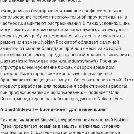
при движении по неровной местности.
«Вождение по бездорожью и тяжелое профессиональное
использование требуют исключительной прочности шин и, в
частности, защиты от растрескивания. В таких условиях шины
могут иметь заведомо короткий срок службы, а структурные
повреждения требуют дополнительных денег и времени на
ремонт или замену. Nokian Rockproof обладает отличной
защитой от сколов благодаря прочной смеси, из которой
изготовлен протектор, предназначенной для использования в
шахтах (
http://www.geologam.ru/industry/shaft
). Прочная
структура шины и усиление боковых сторон арамидом
(технология, которая также используется в защитных
бронежилетах) защищают шину от боковых повреждений. Этот
продукт разработан для повышения эффективности работы
при профессиональном использовании, — поясняет Олли
Сепала, менеджер по разработке продуктов в Nokian Tyres.
Aramid Sidewall — бронежилет для вашей шины
Технология Aramid Sidewall, разработанная компанией Nokian
Tyres, предлагает новый вид защиты в тяжелых условиях
эксплуатации. Структура листов содержит сверхпрочные