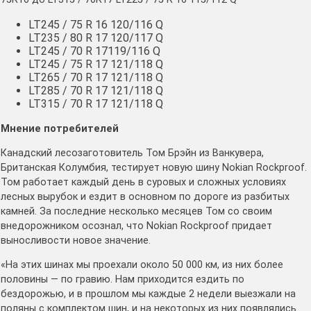
LT245 / 75 R 16 120/116 Q
LT235 / 80 R 17 120/117 Q
LT245 / 70 R 17119/116 Q
LT245 / 75 R 17 121/118 Q
LT265 / 70 R 17 121/118 Q
LT285 / 70 R 17 121/118 Q
LT315 / 70 R 17 121/118 Q
Мнение потребителей
Канадский лесозаготовитель Том Брэйн из Ванкувера,
Британская Колумбия, тестирует новую шину Nokian Rockproof.
Том работает каждый день в суровых и сложных условиях
лесных вырубок и ездит в основном по дороге из разбитых
камней. За последние несколько месяцев Том со своим
внедорожником осознал, что Nokian Rockproof придает
выносливости новое значение.
«На этих шинах мы проехали около 50 000 км, из них более
половины — по гравию. Нам приходится ездить по
бездорожью, и в прошлом мы каждые 2 недели выезжали на
поляны с комплектом шин, и на некоторых из них появлялись