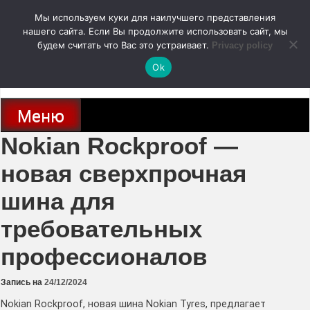
Перейти
Мы используем куки для наилучшего представления
к
содержимому
нашего сайта. Если Вы продолжите использовать сайт, мы
autodoc24.ru
будем считать что Вас это устраивает.
Privacy policy
Ok
Новости про современные автомобили и не только, новинки зарубежного
и отечественного автопрома
Меню
Nokian Rockproof —
новая сверхпрочная
шина для
требовательных
профессионалов
Запись на
24/12/2024
Nokian Rockproof, новая шина Nokian Tyres, предлагает