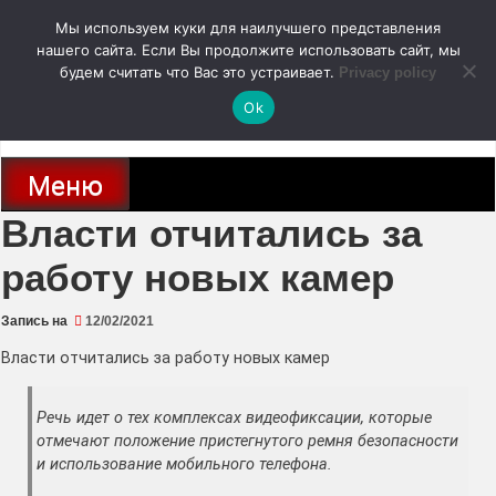
Перейти
Мы используем куки для наилучшего представления
к
содержимому
нашего сайта. Если Вы продолжите использовать сайт, мы
autodoc24.ru
будем считать что Вас это устраивает.
Privacy policy
Ok
Новости про современные автомобили и не только, новинки зарубежного
и отечественного автопрома
Меню
Власти отчитались за
работу новых камер
Запись на
12/02/2021
Власти отчитались за работу новых камер
Речь идет о тех комплексах видеофиксации, которые
отмечают положение пристегнутого ремня безопасности
и использование мобильного телефона.