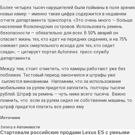
Более четырех тысяч нарушителей были пойманы в поле зрения
новых камер – именно такая цифра содержится в недавнем
отчете департамента транспорта. «Это очень много — больше
населения Фолклендских островов. Использовать ремень
безопасности — обязательно для всех. В 50% аварий он
спасает жизнь тех, кто едет на передних сидениях, и на 75%
снижает риск смертельного исхода для тех, кто сидит
сзади», — цитирует портал Autonews пресс-службу
департамента.
Между тем, стоит отметить, что камеры работают уже без
поблажек. Тестовый период закончился и штрафы уже
сыплются виновникам. Напомним, что за использование
мобильника за рулем придется заплатить полторы тысячи
рублей. Штраф за ремень – чуть ниже всего тысяча. Важно
помнить, что если за рулем сидел не собственник машины, то
штраф придется платить все равно ему.
Источник
Запись в
Автоновости
Навигация
Стартовали российские продажи Lexus ES с умными