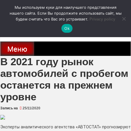
Перейти
Мы используем куки для наилучшего представления
к
содержимому
нашего сайта. Если Вы продолжите использовать сайт, мы
autodoc24.ru
будем считать что Вас это устраивает.
Privacy policy
Ok
Новости про современные автомобили и не только, новинки зарубежного
и отечественного автопрома
Меню
В 2021 году рынок
автомобилей с пробегом
останется на прежнем
уровне
Запись на
25/11/2020
Эксперты аналитического агентства «АВТОСТАТ» прогнозируют