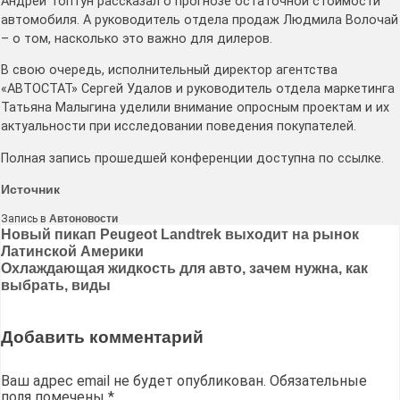
Андрей Топтун рассказал о прогнозе остаточной стоимости
автомобиля. А руководитель отдела продаж Людмила Волочай
– о том, насколько это важно для дилеров.
В свою очередь, исполнительный директор агентства
«АВТОСТАТ» Сергей Удалов и руководитель отдела маркетинга
Татьяна Малыгина уделили внимание опросным проектам и их
актуальности при исследовании поведения покупателей.
Полная запись прошедшей конференции доступна по ссылке.
Источник
Запись в
Автоновости
Навигация
Новый пикап Peugeot Landtrek выходит на рынок
Латинской Америки
по
Охлаждающая жидкость для авто, зачем нужна, как
записям
выбрать, виды
Добавить комментарий
Ваш адрес email не будет опубликован.
Обязательные
поля помечены
*