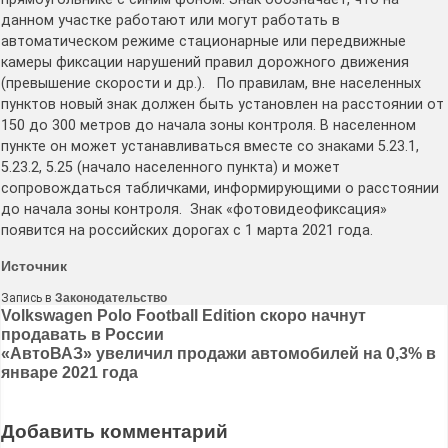
данном участке работают или могут работать в
автоматическом режиме стационарные или передвижные
камеры фиксации нарушений правил дорожного движения
(превышение скорости и др.). По правилам, вне населенных
пунктов новый знак должен быть установлен на расстоянии от
150 до 300 метров до начала зоны контроля. В населенном
пункте он может устанавливаться вместе со знаками 5.23.1,
5.23.2, 5.25 (начало населенного пункта) и может
сопровождаться табличками, информирующими о расстоянии
до начала зоны контроля. Знак «фотовидеофиксация»
появится на российских дорогах с 1 марта 2021 года.
Источник
Запись в
Законодательство
Навигация
Volkswagen Polo Football Edition скоро начнут
продавать в России
по
«АвтоВАЗ» увеличил продажи автомобилей на 0,3% в
записям
январе 2021 года
Добавить комментарий