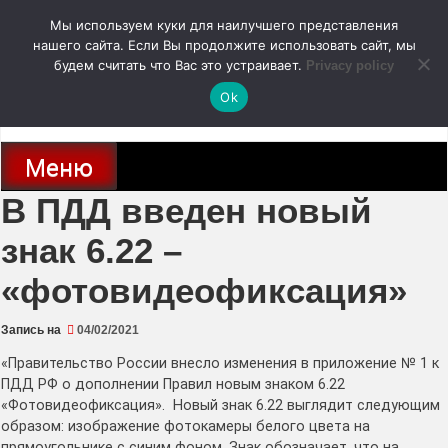
Перейти
Мы используем куки для наилучшего представления
к
содержимому
нашего сайта. Если Вы продолжите использовать сайт, мы
autodoc24.ru
будем считать что Вас это устраивает.
Privacy policy
Ok
Новости про современные автомобили и не только, новинки зарубежного
и отечественного автопрома
Меню
В ПДД введен новый
знак 6.22 –
«фотовидеофиксация»
Запись на
04/02/2021
«Правительство России внесло изменения в приложение № 1 к
ПДД РФ о дополнении Правил новым знаком 6.22
«Фотовидеофиксация». Новый знак 6.22 выглядит следующим
образом: изображение фотокамеры белого цвета на
прямоугольнике с синим фоном. Знак обозначает, что на