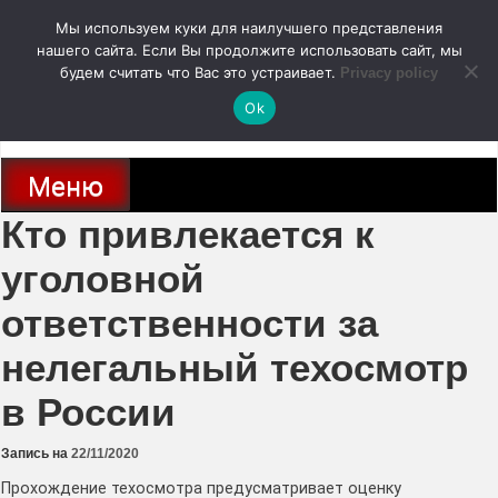
Перейти
Мы используем куки для наилучшего представления
к
содержимому
нашего сайта. Если Вы продолжите использовать сайт, мы
autodoc24.ru
будем считать что Вас это устраивает.
Privacy policy
Ok
Новости про современные автомобили и не только, новинки зарубежного
и отечественного автопрома
Меню
Кто привлекается к
уголовной
ответственности за
нелегальный техосмотр
в России
Запись на
22/11/2020
Прохождение техосмотра предусматривает оценку