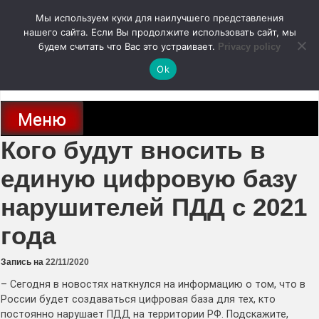
Перейти
Мы используем куки для наилучшего представления
к
содержимому
нашего сайта. Если Вы продолжите использовать сайт, мы
autodoc24.ru
будем считать что Вас это устраивает.
Privacy policy
Ok
Новости про современные автомобили и не только, новинки зарубежного
и отечественного автопрома
Меню
Кого будут вносить в
единую цифровую базу
нарушителей ПДД с 2021
года
Запись на
22/11/2020
– Сегодня в новостях наткнулся на информацию о том, что в
России будет создаваться цифровая база для тех, кто
постоянно нарушает ПДД на территории РФ. Подскажите,