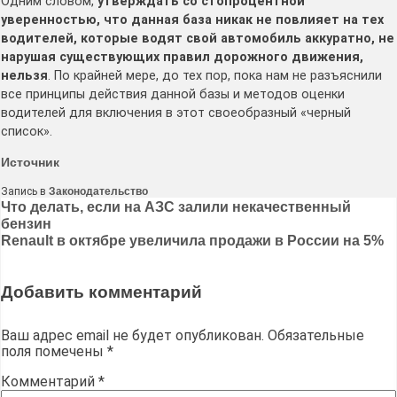
Одним словом,
утверждать со стопроцентной
уверенностью, что данная база никак не повлияет на тех
водителей, которые водят свой автомобиль аккуратно, не
нарушая существующих правил дорожного движения,
нельзя
. По крайней мере, до тех пор, пока нам не разъяснили
все принципы действия данной базы и методов оценки
водителей для включения в этот своеобразный «черный
список».
Источник
Запись в
Законодательство
Навигация
Что делать, если на АЗС залили некачественный
бензин
по
Renault в октябре увеличила продажи в России на 5%
записям
Добавить комментарий
Ваш адрес email не будет опубликован.
Обязательные
поля помечены
*
Комментарий
*