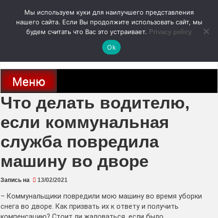
Перейти
Мы используем куки для наилучшего представления
к
содержимому
нашего сайта. Если Вы продолжите использовать сайт, мы
autodoc24.ru
будем считать что Вас это устраивает.
Privacy policy
Ok
Новости про современные автомобили и не только, новинки зарубежного
и отечественного автопрома
Меню
Что делать водителю,
если коммунальная
служба повредила
машину во дворе
Запись на
13/02/2021
– Коммунальщики повредили мою машину во время уборки
снега во дворе. Как призвать их к ответу и получить
компенсацию? Стоит ли жаловаться, если было