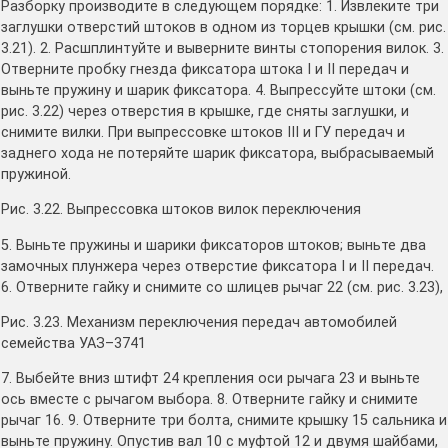
Разборку производите в следующем порядке: 1. Извлеките три
заглушки отверстий штоков в одном из торцев крышки (см. рис.
3.21). 2. Расшплинтуйте и выверните винты стопорения вилок. 3.
Отверните пробку гнезда фиксатора штока I и II передач и
выньте пружину и шарик фиксатора. 4. Выпрессуйте штоки (см.
рис. 3.22) через отверстия в крышке, где сняты заглушки, и
снимите вилки. При выпрессовке штоков III и ГУ передач и
заднего хода не потеряйте шарик фиксатора, выбрасываемый
пружиной.
Рис. 3.22. Выпpессовка штоков вилок пеpеключения
5. Выньте пружины и шарики фиксаторов штоков; выньте два
замочных плунжера через отверстие фиксатора I и II передач.
6. Отверните гайку и снимите со шлицев рычаг 22 (см. рис. 3.23),
Рис. 3.23. Механизм пеpеключения пеpедач автомобилей
семейства УАЗ–3741
7. Выбейте вниз штифт 24 крепления оси рычага 23 и выньте
ось вместе с рычагом выбора. 8. Отверните гайку и снимите
рычаг 16. 9. Отверните три болта, снимите крышку 15 сальника и
выньте пружину. Опустив вал 10 с муфтой 12 и двумя шайбами,