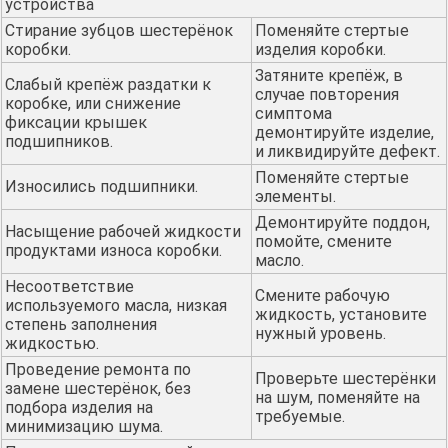
устройства
Стирание зубцов шестерёнок
Поменяйте стертые
коробки.
изделия коробки.
Затяните крепёж, в
Слабый крепёж раздатки к
случае повторения
коробке, или снижение
симптома
фиксации крышек
демонтируйте изделие,
подшипников.
и ликвидируйте дефект.
Поменяйте стертые
Износились подшипники.
элементы.
Демонтируйте поддон,
Насыщение рабочей жидкости
помойте, смените
продуктами износа коробки.
масло.
Несоответствие
Смените рабочую
используемого масла, низкая
жидкость, установите
степень заполнения
нужный уровень.
жидкостью.
Проведение ремонта по
Проверьте шестерёнки
замене шестерёнок, без
на шум, поменяйте на
подбора изделия на
требуемые.
минимизацию шума.