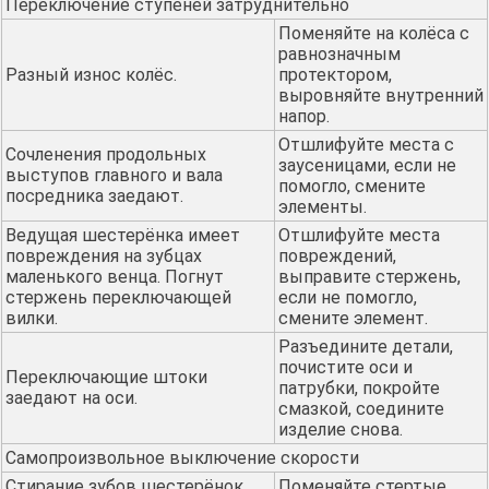
Переключение ступеней затруднительно
Поменяйте на колёса с
равнозначным
Разный износ колёс.
протектором,
выровняйте внутренний
напор.
Отшлифуйте места с
Сочленения продольных
заусеницами, если не
выступов главного и вала
помогло, смените
посредника заедают.
элементы.
Ведущая шестерёнка имеет
Отшлифуйте места
повреждения на зубцах
повреждений,
маленького венца. Погнут
выправите стержень,
стержень переключающей
если не помогло,
вилки.
смените элемент.
Разъедините детали,
почистите оси и
Переключающие штоки
патрубки, покройте
заедают на оси.
смазкой, соедините
изделие снова.
Самопроизвольное выключение скорости
Стирание зубов шестерёнок
Поменяйте стертые