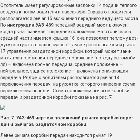
Отопитель имеет регулировоч­ные заслонки 14 подачи теплого
воздуха к ногам водителя и пассажира. Справа от водителя
располагается рычаг 15 вклю­чения переднего ведущего моста.
По
инструкции УАЗ-469
передний ведущий мост вклю­чен,
когда рычаг занимает переднее положение. На отопителе в
средней части имеется крышка 16, она позволяет теплому воз­
духу поступать в салон кузова. Там же располагается и ры­чаг
17 управления раздаточной коробкой, который может зани­
мать три положения: переднее положение (по ходу автомоби­
ля) — включена прямая передача; среднее положение —
нейтральное; заднее положение — включена понижающая
передача. Рядом с водителем располагается рычаг 18
переключения пере­дач, на рукоятке которого нанесена схема
переключения пере­дач. Схема положений рычагов коробки
передач и раздаточной коробки показана на рис. 7.
Рис. 7. УАЗ-469 чертеж положений рычага коробки пере­
дач и рычагов раздаточной коробки.
Левее рычага коробки передач на­ходится рычаг 19