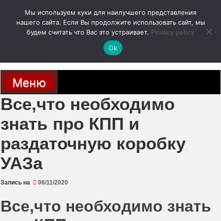
Перейти
Мы используем куки для наилучшего представления
к
содержимому
нашего сайта. Если Вы продолжите использовать сайт, мы
autodoc24.ru
будем считать что Вас это устраивает.
Privacy policy
Ok
Новости про современные автомобили и не только, новинки зарубежного
и отечественного автопрома
Меню
Все,что необходимо
знать про КПП и
раздаточную коробку
УАЗа
Запись на
06/11/2020
Все,что необходимо знать