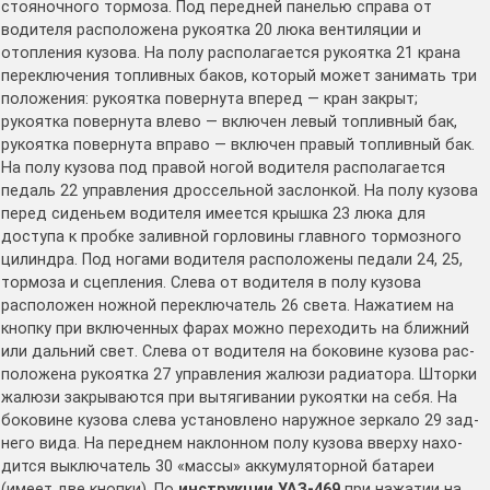
стояночного тормоза. Под передней панелью справа от
водителя расположена рукоятка 20 люка вентиляции и
отопления кузова. На полу располагается рукоятка 21 крана
переключения топливных баков, который может занимать три
положения: рукоятка повернута вперед — кран закрыт;
рукоятка повернута влево — включен левый топливный бак,
рукоятка повернута вправо — включен правый топливный бак.
На полу кузова под правой ногой водителя располагается
педаль 22 управления дроссельной заслонкой. На полу кузова
перед сиденьем водителя имеется крышка 23 люка для
доступа к пробке заливной горловины главного тор­мозного
цилиндра. Под ногами водителя расположены педа­ли 24, 25,
тормоза и сцепления. Слева от водителя в полу ку­зова
расположен ножной переключатель 26 света. Нажатием на
кнопку при включенных фарах можно переходить на ближний
или дальний свет. Слева от водителя на боковине кузова рас­
положена рукоятка 27 управления жалюзи радиатора. Шторки
жалюзи закрываются при вытягивании рукоятки на себя. На
боковине кузова слева установлено наружное зеркало 29 зад­
него вида. На переднем наклонном полу кузова вверху нахо­
дится выключатель 30 «массы» аккумуляторной батареи
(имеет две кнопки). По
инструкции УАЗ-469
при нажатии на