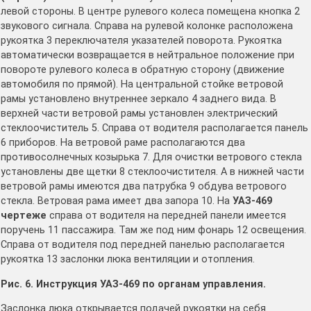
левой стороны. В центре рулевого колеса помещена кнопка 2
звукового сигнала. Справа на рулевой колонке расположена
рукоятка 3 переключателя указателей поворота. Рукоятка
автоматически возвращается в нейтральное положение при
повороте рулевого колеса в обрат­ную сторону (движение
автомобиля по прямой). На централь­ной стойке ветровой
рамы установлено внутреннее зеркало 4 заднего вида. В
верхней части ветровой рамы установлен электрический
стеклоочиститель 5. Справа от водителя располагается панель
6 приборов. На ветровой раме располагаются два
противосолнечных козырька 7. Для очистки ветрового стекла
установлены две щетки 8 стеклоочистителя. А в нижней части
ветровой рамы имеются два патрубка 9 обдува ветрового
стекла. Ветровая рама имеет два запора 10. На
УАЗ-469
чертеже
справа от водителя на передней панели имеется
поручень 11 пассажира. Там же под ним фонарь 12 освещения.
Справа от водителя под передней панелью располагается
рукоятка 13 заслонки люка вентиляции и отопления.
Рис. 6. Инструкция УАЗ-469 по органам управления.
Заслонка люка откры­вается подачей рукоятки на себя.