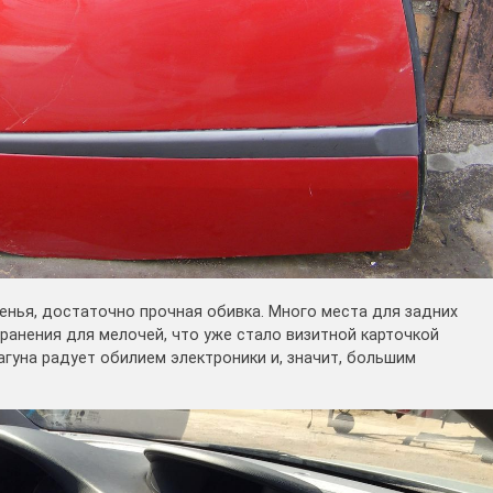
енья, достаточно прочная обивка. Много места для задних
ранения для мелочей, что уже стало визитной карточкой
гуна радует обилием электроники и, значит, большим