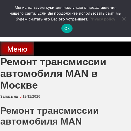
Перейти
Мы используем куки для наилучшего представления
к
содержимому
нашего сайта. Если Вы продолжите использовать сайт, мы
autodoc24.ru
будем считать что Вас это устраивает.
Privacy policy
Ok
Новости про современные автомобили и не только, новинки зарубежного
и отечественного автопрома
Меню
Ремонт трансмиссии
автомобиля MAN в
Москве
Запись на
19/11/2020
Ремонт трансмиссии
автомобиля MAN