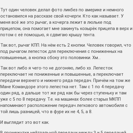
Тут один человек делал фото ликбез по америке и немного
остановился на рассказе свой кочерги. Кто как называет. У
меня всё же это рычаг, а кочерга лежит в люльке под
прицепом, она помогает мне закинуть козырёк прицепа в верх и
потом с её помощью, я сдвигаю крышу тента.
Так вот, рычаг КПП. На нём есть 2 кнопки. Человек говорил, что
под рычагом лепесток для переключения с пониженных на
повышенные, а кнопка сбоку это половинки. Хм…
Так вот либо я чего-то не догоняю, либо хз. Лепесток
переключает не пониженные и повышенные, а переключает
передачи верхнего и нижнего ряда передач. Причём на том же
Мане Командоре этого лепестка нет. Там с 1 по 4 передачу
один ряд, а дальше тот же ряд как бы через ступеньку и там
уже с 5 по 8 передачу. Т.е. на машинах более старых МКПП
напоминают расположение передач легкового автомобиля с
той лишь разницей, что в фуре их не 4, 5, а 8.
И выглядит это вот как.
В промежутке нейтральной передачи между 3 и 5 передачей