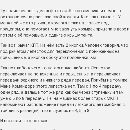
Тут один человек делал фото ликбез по америке и немного
остановился на рассказе свой кочерги. Кто как называет. У
меня всё же это рычаг, а кочерга лежит в люльке под
прицепом, она помогает мне закинуть козырёк прицепа в верх и
потом с её помощью, я сдвигаю крышу тента.
Так вот, рычаг КПП. На нём есть 2 кнопки. Человек говорил, что
под рычагом лепесток для переключения с пониженных на
повышенные, а кнопка сбоку это половинки. Хм…
Так вот либо я чего-то не догоняю, либо хз. Лепесток
переключает не пониженные и повышенные, а переключает
передачи верхнего и нижнего ряда передач. Причём на том же
Мане Командоре этого лепестка нет. Там с 1 по 4 передачу
один ряд, а дальше тот же ряд как бы через ступеньку и там
уже с 5 по 8 передачу. Т.е. на машинах более старых МКПП
напоминают расположение передач легкового автомобиля с
той лишь разницей, что в фуре их не 4, 5, а 8.
И выглядит это вот как.