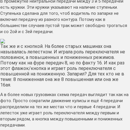
В промежутке нейтральной передачи между 3 и 5 передачей
есть кружки. Эти кружки указывают на наличие ступеньки.
Ступенька сделана для того, чтоб водитель по запарке не
включил передачу из разного контура. Потому как в
большинстве случаев пустой трак может свободно трогаться
и со 2ой и с 3ей передачи.
Так же и с кнопкой. На более старых машинах она
называлась лепестком. И играла роль переключателя не
половинок, а повышенных и пониженных режимов.
Потому как на фуре передач 8, но по факту 16. И как раз
этот флажок/кнопка и играет роль переключателя с
повышенной на пониженную. Запарил? Для тех кто не в
теме: 8 пониженная она же 8 повышенная или она же
16ая.
А в более новых грузовиках схема передач выглядит так как на
фото. Просто сократили движение кулисы и ещё 4 передачи
распределили на тех же местах что и первые 4 передачи. И
лепесток уже играет роль переключателя между первым и
вторым рядом, а кнопка между повышенными и пониженных
передачами.