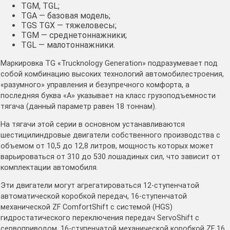
TGM, TGL;
TGA — базовая модель;
TGS TGX — тяжеловесы;
TGM — среднетоннажники;
TGL — малотоннажники.
Маркировка TG «Trucknology Generation» подразумевает под
собой комбинацию высоких технологий автомобилестроения,
«разумного» управления и безупречного комфорта, а
последняя буква «А» указывает на класс грузоподъемности
тягача (данный параметр равен 18 тоннам).
На тягачи этой серии в основном устанавливаются
шестицилиндровые двигатели собственного производства с
объемом от 10,5 до 12,8 литров, мощность которых может
варьироваться от 310 до 530 лошадиных сил, что зависит от
комплектации автомобиля.
Эти двигатели могут агрегатироваться 12-ступенчатой
автоматической коробкой передач, 16-ступенчатой
механической ZF ComfortShift с системой (HGS)
гидростатического переключения передач ServoShift с
сервоприводом, 16-ступенчатой механической коробкой ZF 16