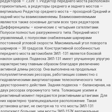
редукторов — 7,339: 1. Редуктор переднего моста расположен
горизонтально, а редукторы среднего и заднего мостов —
вертикально Редуктор среднего моста – проходной Средний и
задний мосты взаимозаменяемы. Взаимозаменяемыми
являются также основные детали всех трех редукторов.
Дифференциалы — конические с четырьмя сателлитами.
Полуоси полностью разгруженного типа. Передний мост
управляемый, с полуосями снабженными шарнирами
постоянной угловой скорости. Максимальный угол поворота
шарниров — 30 градусов. Конструктивной особенностью
переднего моста автомобиля ЗИЛ -131 является боковой
наклон шкворня. Подвеска ЗИЛ-131 имеет улучшенную упругую
характеристику главным образом благодаря увеличению
активной длины рессор. Она выполнена на продельных
полуэллиптических рессорах, работающих совместно с
гидравлическими амортизаторами телескопического типа
двухстороннего действия. Задняя подвеска — балансирная, на
двух рессорах опрокинутого типа. Толкающие усилия и
реактивный момент передаются реактивными штангами. Для
них характерно трапецеидальное расположение. Такая
установка штанг, не смотря на то что мосты ЗИЛ-131
допускают большие, чем мосты ЗИЛ-157К вертикальные