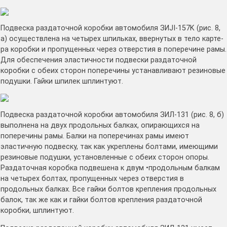
Подвеска раздаточной коробки автомоби­ля ЗИJI-157K (рис. 8,
а) осуществлена на четырех шпильках, ввернутых в тело карте­
ра коробки и пропущенных через отверстия в поперечине рамы.
Для обеспечения элас­тичности подвески раздаточной
коробки с обеих сторон поперечины устанавливают резиновые
подушки. Гайки шпилек шплин­туют.
Подвеска раздаточной коробки автомо­биля ЗИЛ-131 (рис. 8, б)
выполнена на двух продольных балках, опирающихся на
поперечины рамы. Балки на поперечинах рамы имеют
эластичную подвеску, так как укреплены болтами, имеющими
резиновые подушки, установленные с обеих сторон опо­ры.
Раздаточная коробка подвешена к двум •продольным балкам
на четырех болтах, про­пущенных через отверстия в
продольных балках. Все гайки болтов крепления про­дольных
балок, так же как и гайки болтов крепления раздаточной
коробки, шплин­туют.