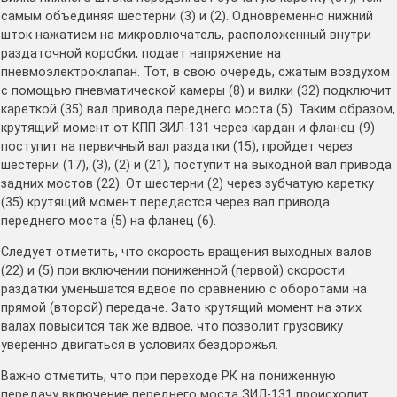
самым объединяя шестерни (3) и (2). Одновременно нижний
шток нажатием на микровлючатель, расположенный внутри
раздаточной коробки, подает напряжение на
пневмоэлектроклапан. Тот, в свою очередь, сжатым воздухом
с помощью пневматической камеры (8) и вилки (32) подключит
кареткой (35) вал привода переднего моста (5). Таким образом,
крутящий момент от КПП ЗИЛ-131 через кардан и фланец (9)
поступит на первичный вал раздатки (15), пройдет через
шестерни (17), (3), (2) и (21), поступит на выходной вал привода
задних мостов (22). От шестерни (2) через зубчатую каретку
(35) крутящий момент передастся через вал привода
переднего моста (5) на фланец (6).
Следует отметить, что скорость вращения выходных валов
(22) и (5) при включении пониженной (первой) скорости
раздатки уменьшатся вдвое по сравнению с оборотами на
прямой (второй) передаче. Зато крутящий момент на этих
валах повысится так же вдвое, что позволит грузовику
уверенно двигаться в условиях бездорожья.
Важно отметить, что при переходе РК на пониженную
передачу включение переднего моста ЗИЛ-131 происходит