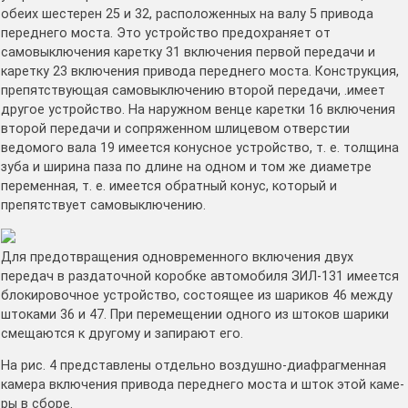
обеих шестерен 25 и 32, расположенных на валу 5 привода
переднего моста. Это устройство предохраняет от
самовыключения каретку 31 включения первой передачи и
каретку 23 включения привода переднего моста. Кон­струкция,
препятствующая самовыключению второй передачи, .имеет
другое устройство. На наружном венце каретки 16 включения
второй передачи и сопряженном шлицевом отверстии
ведомого вала 19 имеется конус­ное устройство, т. е. толщина
зуба и шири­на паза по длине на одном и том же диа­метре
переменная, т. е. имеется обратный конус, который и
препятствует самовыклю­чению.
Для предотвращения одновременного включения двух
передач в раздаточной ко­робке автомобиля ЗИЛ-131 имеется
блоки­ровочное устройство, состоящее из шариков 46 между
штоками 36 и 47. При перемеще­нии одного из штоков шарики
смещаются к другому и запирают его.
На рис. 4 представлены отдельно воздушно-диафрагменная
камера включения привода переднего моста и шток этой каме­
ры в сборе.