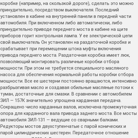
коробке (например, на скользкой дороге), сделать это можно
принудительно, посредством выключателя. Последний
установлен в кабине на внутренней панели в передней части
автомобиля. При включенном либо автоматически, либо
принудительно приводе переднего моста в кабине на щите
приборов горит контрольная лампа. У ее электрической цепи
свой выключатель Он установлен на раздаточной коробке и
срабатывает при перемещении штока муфты включения
привода переднего моста. Раздаточная коробка имеет люк,
позволяющий монтировать различные коробки отбора
мощности. При этом не требуется специального масляного
насоса для обеспечения нормальной работы коробки отбора
мощности. Все ее шестерни постоянно вращаются, интенсивно
разбрызгивая масло и создавая обильные масляные потоки к
туман, достаточные для смазки. В сравнении с автомобилем
ЗИЛ — 157К значительно упрощена карданная передача.
Сокращено число карданных валов, исключена промежуточная
опора для карданного вала привода заднего моста. Все мосты
автомобиля ЗИЛ-131 — ведущие со сварными балками.
Редукторы мостов двухступенчатые с парой конических и
парой цилиндрических шестерен. Передаточное отношение