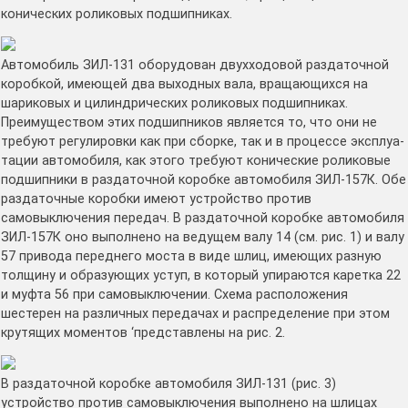
конических роликовых подшипниках.
Автомобиль ЗИЛ-131 оборудован двуххо­довой раздаточной
коробкой, имеющей два выходных вала, вращающихся на
шарико­вых и цилиндрических роликовых подшип­никах.
Преимуществом этих подшипников является то, что они не
требуют регулиров­ки как при сборке, так и в процессе эксплуа­
тации автомобиля, как этого требуют кони­ческие роликовые
подшипники в раздаточ­ной коробке автомобиля ЗИЛ-157К. Обе
раздаточные коробки имеют устрой­ство против
самовыключения передач. В раз­даточной коробке автомобиля
ЗИЛ-157К оно выполнено на ведущем валу 14 (см. рис. 1) и валу
57 привода переднего мос­та в виде шлиц, имеющих разную
толщину и образующих уступ, в который упираются каретка 22
и муфта 56 при самовыключе­нии. Схема расположения
шестерен на раз­личных передачах и распределение при этом
крутящих моментов ‘представлены на рис. 2.
В раздаточной коробке автомобиля ЗИЛ-131 (рис. 3)
устройство против само­выключения выполнено на шлицах