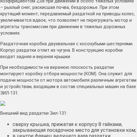
коэффициентом 2,08 при движении в особо тяжелых условиях
– рыхлый снег, раскисшая почва, бездорожье. При этом
крутящий момент, передаваемый раздаткой на приводы колес,
увеличивается вдвое, что позволяет не перегружать мотор и
агрегаты трансмиссии при движении в тяжелых дорожных
условиях.
Раздаточная коробка двухвальная с косозубыми шестернями.
Корпус раздатки отлит из чугуна. В конструкцию коробки
входят задняя и верхняя крышки.
При необходимости на верхнюю плоскость раздатки
монтируют коробку отбора мощности (КОМ). Она служит для
подачи мощности от мотора автомобиля различным агрегатам
и устройствам, входящим в состав специальных машин на базе
ЗИЛ-131.
Внешний вид раздатки Зил-131:
сверху крышка, прижатая к корпусу 8 гайками,
закрывающая посадочное место для установки ком;
в центре фланец ведущего вала раздатки;