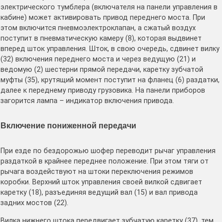
электрического тумблера (включателя на панели управления в
кабине) может активировать привод переднего моста. При
этом включится пневмоэлектроклапан, а сжатый воздух
поступит в пневматическую камеру (8), которая выдвинет
вперед шток управления. Шток, в свою очередь, сдвинет вилку
(32) включения переднего моста и через ведущую (21) и
ведомую (2) шестерни прямой передачи, каретку зубчатой
муфты (35), крутящий момент поступит на фланец (6) раздатки,
далее к переднему приводу грузовика. На панели приборов
загорится лампа – индикатор включения привода.
Включение пониженной передачи
При езде по бездорожью шофер переводит рычаг управления
раздаткой в крайнее переднее положение. При этом тяги от
рычага воздействуют на штоки переключения режимов
коробки. Верхний шток управления своей вилкой сдвигает
каретку (18), разъединяя ведущий вал (15) и вал привода
задних мостов (22).
Вилка нижнего штока передвигает зубчатую каретку (37), тем