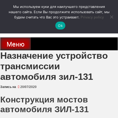
Перейти
Мы используем куки для наилучшего представления
к
содержимому
нашего сайта. Если Вы продолжите использовать сайт, мы
autodoc24.ru
будем считать что Вас это устраивает.
Privacy policy
Ok
Новости про современные автомобили и не только, новинки зарубежного
и отечественного автопрома
Меню
Назначение устройство
трансмиссии
автомобиля зил-131
Запись на
20/07/2020
Конструкция мостов
автомобиля ЗИЛ-131