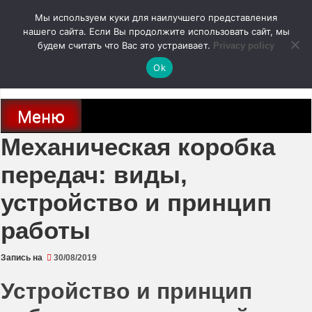
Перейти
Мы используем куки для наилучшего представления
к
содержимому
нашего сайта. Если Вы продолжите использовать сайт, мы
autodoc24.ru
будем считать что Вас это устраивает.
Privacy policy
Ok
Новости про современные автомобили и не только, новинки зарубежного
и отечественного автопрома
Меню
Механическая коробка
передач: виды,
устройство и принцип
работы
Запись на
30/08/2019
Устройство и принцип