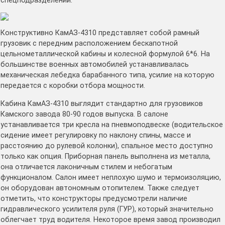
спецподразделений.
Конструктивно КамАЗ-4310 представляет собой рамный
грузовик с передним расположением бескапотной
цельнометаллической кабины и колесной формулой 6*6. На
большинстве военных автомобилей устанавливалась
механическая лебедка барабанного типа, усилие на которую
передается с коробки отбора мощности.
Кабина КамАЗ-4310 выглядит стандартно для грузовиков
Камского завода 80-90 годов выпуска. В салоне
устанавливается три кресла на пневмоподвеске (водительское
сидение имеет регулировку по наклону спины, массе и
расстоянию до рулевой колонки), спальное место доступно
только как опция. Приборная панель выполнена из металла,
она отличается лаконичным стилем и небогатым
функционалом. Салон имеет неплохую шумо и термоизоляцию,
он оборудован автономным отопителем. Также следует
отметить, что конструкторы предусмотрели наличие
гидравлического усилителя руля (ГУР), который значительно
облегчает труд водителя. Некоторое время завод производил