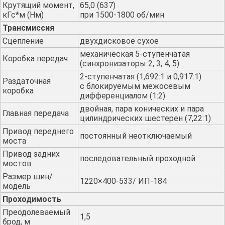
Крутящий момент,
65,0 (637)
кГс*м (Нм)
при 1500-1800 об/мин
Трансмиссия
Сцепление
двухдисковое сухое
механическая 5-ступенчатая
Коробка передач
(синхронизаторы 2, 3, 4, 5)
2-ступенчатая (1,692:1 и 0,917:1)
Раздаточная
с блокируемым межосевым
коробка
дифференциалом (1:2)
двойная, пара конических и пара
Главная передача
цилиндрических шестерен (7,22:1)
Привод переднего
постоянный неотключаемый
моста
Привод задних
последовательный проходной
мостов
Размер шин/
1220×400-533/ ИП-184
модель
Проходимость
Преодолеваемый
1,5
брод, м