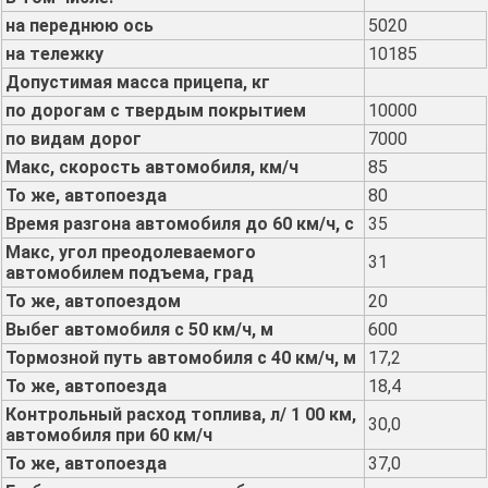
на переднюю ось
5020
на тележку
10185
Допустимая масса прицепа, кг
по дорогам с твердым покрытием
10000
по видам дорог
7000
Макс, скорость автомобиля, км/ч
85
То же, автопоезда
80
Время разгона автомобиля до 60 км/ч, с
35
Макс, угол преодолеваемого
31
автомобилем подъема, град
То же, автопоездом
20
Выбег автомобиля с 50 км/ч, м
600
Тормозной путь автомобиля с 40 км/ч, м
17,2
То же, автопоезда
18,4
Контрольный расход топлива, л/ 1 00 км,
30,0
автомобиля при 60 км/ч
То же, автопоезда
37,0