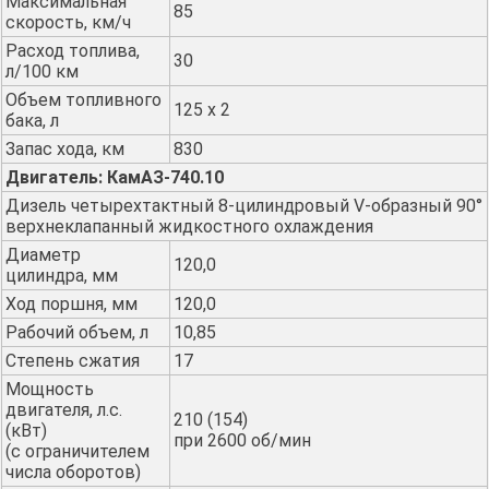
Максимальная
85
скорость, км/ч
Расход топлива,
30
л/100 км
Объем топливного
125 х 2
бака, л
Запас хода, км
830
Двигатель: КамАЗ-740.10
Дизель четырехтактный 8-цилиндровый V-образный 90°
верхнеклапанный жидкостного охлаждения
Диаметр
120,0
цилиндра, мм
Ход поршня, мм
120,0
Рабочий объем, л
10,85
Степень сжатия
17
Мощность
двигателя, л.с.
210 (154)
(кВт)
при 2600 об/мин
(с ограничителем
числа оборотов)