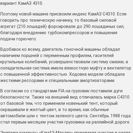
вариант КамАЗ 4310.
Поэтому новой машине присвоили индекс КамАЗ С4310. Если
говорить про техническую начинку, то базовый силовой
агрегат (210 лошадей) форсировали до 290 лошадиных сил,
благодаря внедрению турбокомпрессоров и повышения
подачи горючего.
Вдобавок ко всему, двигатель гоночной машины обладал
наличием поршней с переменным профилем, гасителей
крутильных колебаний, усовершенствовали систему смазки, а
охладительная система имела вязкостную муфту и вентилятор
с повышенной эффективностью. Ходовка модели обладала
жесткими рессорами и специальными амортизаторами.
В согласии со стандартами FIA на грузовик поставили дуги
безопасности. Также на внешний вид отличалась марка С4310
от базовой тем, что применили новенький тент, который
окрашивали в желтый цвет, в то время, как обычные
автомобили шли с тентом зеленого цвета. Сентябрь 1988 года
стал первым месяцем участия грузовика на раллийной дороге.
Экипажи команды «КамАЗ-Мастер» принимали участие в ралли