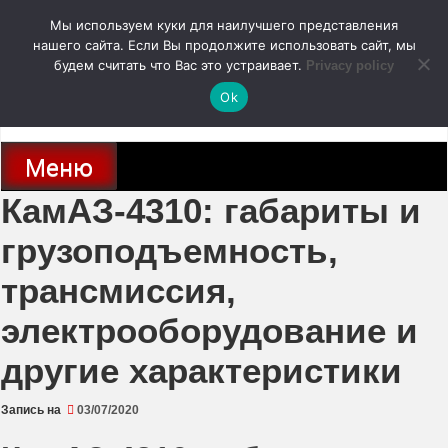
Перейти
Мы используем куки для наилучшего представления
к
содержимому
нашего сайта. Если Вы продолжите использовать сайт, мы
autodoc24.ru
будем считать что Вас это устраивает.
Privacy policy
Ok
Новости про современные автомобили и не только, новинки зарубежного
и отечественного автопрома
Меню
КамАЗ-4310: габариты и
грузоподъемность,
трансмиссия,
электрооборудование и
другие характеристики
Запись на
03/07/2020