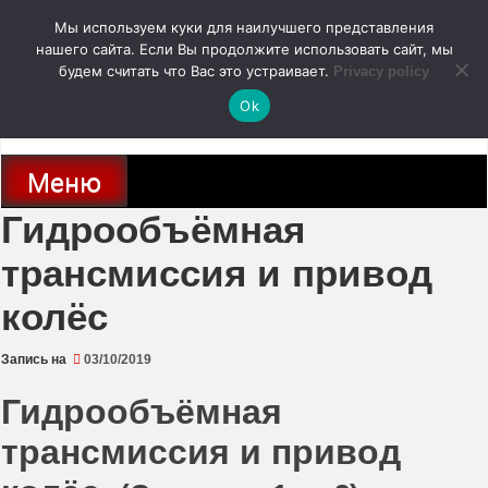
Перейти
Мы используем куки для наилучшего представления
к
содержимому
нашего сайта. Если Вы продолжите использовать сайт, мы
autodoc24.ru
будем считать что Вас это устраивает.
Privacy policy
Ok
Новости про современные автомобили и не только, новинки зарубежного
и отечественного автопрома
Меню
Гидрообъёмная
трансмиссия и привод
колёс
Запись на
03/10/2019
Гидрообъёмная
трансмиссия и привод