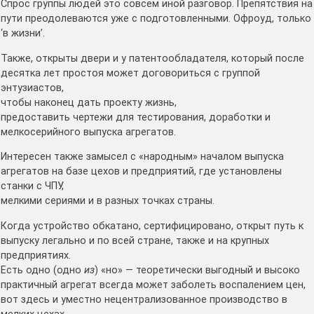
Спрос группы людей это совсем иной разговор. Препятствия на
пути преодолеваются уже с подготовленными. Офроуд, только
‘в жизни’.
Также, открыты двери и у патентообладателя, который после
десятка лет простоя может договориться с группой
энтузиастов,
чтобы наконец дать проекту жизнь,
предоставить чертежи для тестирования, доработки и
мелкосерийного выпуска агрегатов.
Интересен также замысел с «народным» началом выпуска
агрегатов на базе цехов и предприятий, где установлены
станки с ЧПУ,
мелкими сериями и в разных точках страны.
Когда устройство обкатано, сертифицировано, открыт путь к
выпуску легально и по всей стране, также и на крупных
предприятиях.
Есть одно (одно
из
) «но» — теоретически выгодный и высоко
практичный агрегат всегда может заболеть воспалением цен,
вот здесь и уместно нецентрализованное производство в