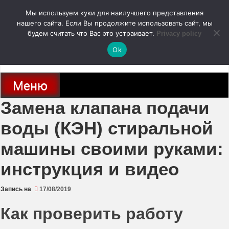
Перейти
Мы используем куки для наилучшего представления
к
содержимому
нашего сайта. Если Вы продолжите использовать сайт, мы
autodoc24.ru
будем считать что Вас это устраивает.
Privacy policy
Ok
Новости про современные автомобили и не только, новинки зарубежного
и отечественного автопрома
Меню
Замена клапана подачи
воды (КЭН) стиральной
машины своими руками:
инструкция и видео
Запись на
17/08/2019
Как проверить работу