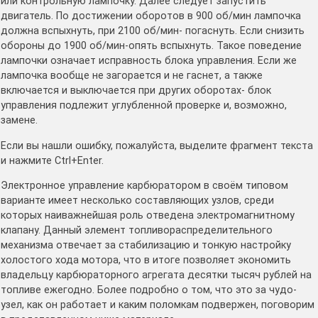
или контрольную лампочку. Далее следует запустить
двигатель. По достижении оборотов в 900 об/мин лампочка
должна вспыхнуть, при 2100 об/мин- погаснуть. Если снизить
обороны до 1900 об/мин-опять вспыхнуть. Такое поведение
лампочки означает исправность блока управления. Если же
лампочка вообще не загорается и не гаснет, а также
включается и выключается при других оборотах- блок
управления подлежит углубленной проверке и, возможно,
замене.
Если вы нашли ошибку, пожалуйста, выделите фрагмент текста
и нажмите Ctrl+Enter.
Электронное управление карбюратором в своём типовом
варианте имеет несколько составляющих узлов, среди
которых наиважнейшая роль отведена электромагнитному
клапану. Данный элемент топливораспределительного
механизма отвечает за стабилизацию и тонкую настройку
холостого хода мотора, что в итоге позволяет экономить
владельцу карбюраторного агрегата десятки тысяч рублей на
топливе ежегодно. Более подробно о том, что это за чудо-
узел, как он работает и каким поломкам подвержен, поговорим