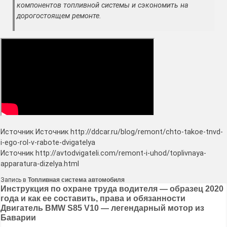
компонентов топливной системы и сэкономить на
дорогостоящем ремонте.
Источник Источник http://ddcar.ru/blog/remont/chto-takoe-tnvd-
i-ego-rol-v-rabote-dvigatelya
Источник http://avtodvigateli.com/remont-i-uhod/toplivnaya-
apparatura-dizelya.html
Запись в
Топливная система автомобиля
Навигация
Инструкция по охране труда водителя — образец 2020
года и как ее составить, права и обязанности
по
Двигатель BMW S85 V10 — легендарный мотор из
записям
Баварии