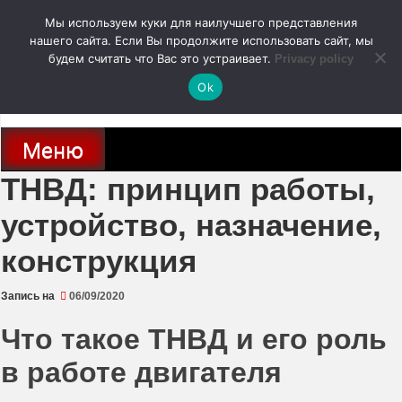
Перейти
Мы используем куки для наилучшего представления
к
содержимому
нашего сайта. Если Вы продолжите использовать сайт, мы
autodoc24.ru
будем считать что Вас это устраивает.
Privacy policy
Ok
Новости про современные автомобили и не только, новинки зарубежного
и отечественного автопрома
Меню
ТНВД: принцип работы,
устройство, назначение,
конструкция
Запись на
06/09/2020
Что такое ТНВД и его роль
в работе двигателя