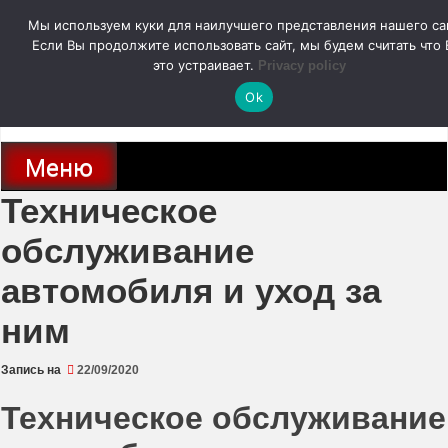
Перейти
Мы используем куки для наилучшего представления нашего са
к
содержимому
Если Вы продолжите использовать сайт, мы будем считать что 
autodoc24.ru
это устраивает.
Privacy policy
Ok
Новости про современные автомобили и не только, новинки зарубежного
и отечественного автопрома
Меню
Техническое
обслуживание
автомобиля и уход за
ним
Запись на
22/09/2020
Техническое обслуживание