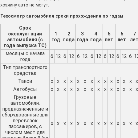
хозяину авто не могут.
Техосмотр автомобиля сроки прохождения по годам
Срок
эксплуатации
1
2
3
4
5
6
7
автомобиля (с
год
года
года
года
лет
лет
ле
года выпуска ТС)
месяцы с начала
6
12
6
12
6
12
6
12
6
12
6
12
6
1
года
Тип транспортного
средства
Такси
х
х
х
х
х
х
х
х
х
х
х
х
х
х
Автобусы
х
х
х
х
х
х
х
х
х
х
х
х
х
х
Грузовые
автомобили,
предназначенные и
оборудованные для
перевозок
х
х
х
х
х
х
х
х
х
х
х
х
х
х
пассажиров, с
числом мест для