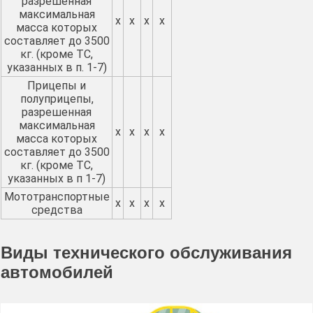
разрешенная
максимальная
х
х
х
х
масса которых
составляет до 3500
кг. (кроме ТС,
указанных в п. 1-7)
Прицепы и
полуприцепы,
разрешенная
максимальная
х
х
х
х
масса которых
составляет до 3500
кг. (кроме ТС,
указанных в п 1-7)
Мототранспортные
х
х
х
х
средства
Виды технического обслуживания
автомобилей