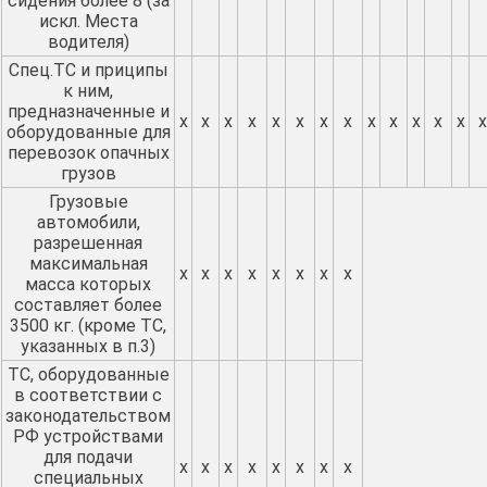
сидения более 8 (за
искл. Места
водителя)
Спец.ТС и приципы
к ним,
предназначенные и
х
х
х
х
х
х
х
х
х
х
х
х
х
х
оборудованные для
перевозок опачных
грузов
Грузовые
автомобили,
разрешенная
максимальная
х
х
х
х
х
х
х
х
масса которых
составляет более
3500 кг. (кроме ТС,
указанных в п.3)
ТС, оборудованные
в соответствии с
законодательством
РФ устройствами
для подачи
х
х
х
х
х
х
х
х
специальных