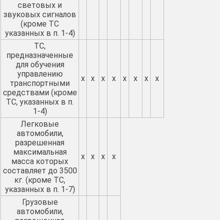
световых и
звуковых сигналов
(кроме ТС
указанных в п. 1-4)
ТС,
предназначенные
для обучения
управлению
х
х
х
х
х
х
х
х
транспортными
средствами (кроме
ТС, указанных в п.
1-4)
Легковые
автомобили,
разрешенная
максимальная
х
х
х
х
масса которых
составляет до 3500
кг. (кроме ТС,
указанных в п. 1-7)
Грузовые
автомобили,