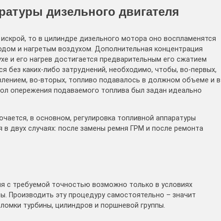
ратуры дизельного двигателя
 искрой, то в цилиндре дизельного мотора оно воспламенятся
одом и нагретым воздухом. Дополнительная концентрация
хе и его нагрев достигается предварительным его сжатием
я без каких-либо затруднений, необходимо, чтобы, во-первых,
влением, во-вторых, топливо подавалось в должном объеме и в
угол опережения подаваемого топлива был задан идеально
ючается, в основном, регулировка топливной аппаратуры
 в двух случаях: после замены ремня ГРМ и после ремонта
ля с требуемой точностью возможно только в условиях
ы. Производить эту процедуру самостоятельно – значит
оломки турбины, цилиндров и поршневой группы.