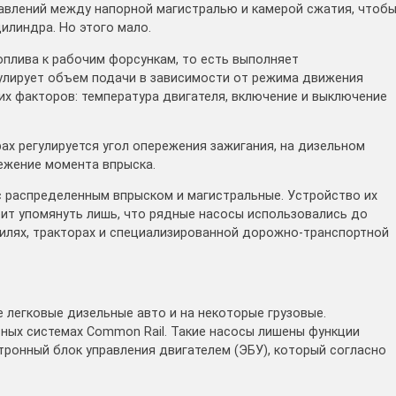
давлений между напорной магистралью и камерой сжатия, чтоб
илиндра. Но этого мало.
плива к рабочим форсункам, то есть выполняет
улирует объем подачи в зависимости от режима движения
их факторов: температура двигателя, включение и выключение
ах регулируется угол опережения зажигания, на дизельном
ежение момента впрыска.
с распределенным впрыском и магистральные. Устройство их
оит упомянуть лишь, что рядные насосы использовались до
илях, тракторах и специализированной дорожно-транспортной
 легковые дизельные авто и на некоторые грузовые.
ных системах Common Rail. Такие насосы лишены функции
тронный блок управления двигателем (ЭБУ), который согласно