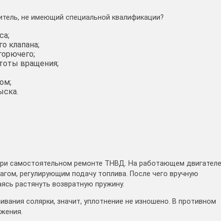
итель, не имеющий специальной квалификации?
са;
о клапана;
горючего;
тоты вращения;
ом;
ыска.
при самостоятельном ремонте ТНВД. На работающем двигател
агом, регулирующим подачу топлива. После чего вручную
аясь растянуть возвратную пружину.
вания солярки, значит, уплотнение не изношено. В противном
жения.