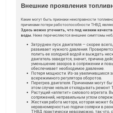
Внешние проявления топливн
Какие могут быть признаки неисправности топливно
причинами потери работоспособности ТНВД являютс
Здесь можно уточнить, что под низким качеств
воды.
Ниже перечисляются внешние симптомы небл
Затруднен пуск двигателя — скорее всего,
развивает нужного давления. Проверяетс
полить ее холодной водой и выждать неск
двигатель заведется, значит, причина де
уменьшение зазоров в сопряжении и повы
обеспечивает необходимое давление.
Потеря мощности. Из-за увеличившихся з
всережимного регулятора оборотов.
Перегрев двигателя. Причинами могут бы
этом случае нельзя откладывать ремонт 
Растущий «аппетит» силового агрегата. 
сопряжений, неправильным углом опереж
Жесткая работа мотора, которая может б
неравномерностью подачи солярки в раз
ТНВД практически невозможно, так что, с