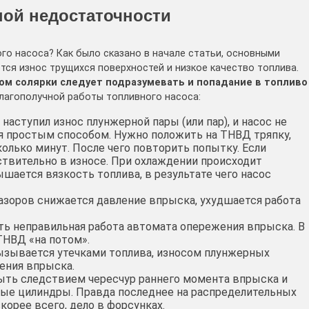
ой недостаточности
го насоса? Как было сказано в начале статьи, основными
я износ трущихся поверхностей и низкое качество топлива.
ом солярки следует подразумевать и попадание в топливо
агополучной работы топливного насоса:
 наступил износ плунжерной пары (или пар), и насос не
я простым способом. Нужно положить на ТНВД тряпку,
олько минут. После чего повторить попытку. Если
йствительно в износе. При охлаждении происходит
шается вязкость топлива, в результате чего насос
азоров снижается давление впрыска, ухудшается работа
ть неправильная работа автомата опережения впрыска. В
ТНВД «на потом».
Вызывается утечками топлива, износом плунжерных
ения впрыска.
ыть следствием чересчур раннего момента впрыска и
ные цилиндры. Правда последнее на распределительных
корее всего, дело в форсунках.