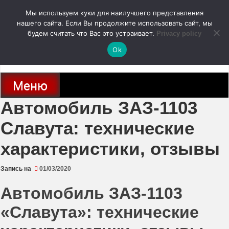
Перейти
Мы используем куки для наилучшего представления
к
содержимому
нашего сайта. Если Вы продолжите использовать сайт, мы
autodoc24.ru
будем считать что Вас это устраивает.
Privacy policy
Ok
Новости про современные автомобили и не только, новинки зарубежного
и отечественного автопрома
Меню
Автомобиль ЗАЗ-1103
Славута: технические
характеристики, отзывы
Запись на
01/03/2020
Автомобиль ЗАЗ-1103
«Славута»: технические