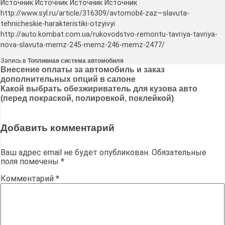
Источник Источник Источник Источник
http://www.syl.ru/article/316309/avtomobil-zaz—slavuta-
tehnicheskie-harakteristiki-otzyivyi
http://auto.kombat.com.ua/rukovodstvo-remontu-tavriya-tavriya-
nova-slavuta-memz-245-memz-246-memz-2477/
Запись в
Топливная система автомобиля
Навигация
Внесение оплаты за автомобиль и заказ
дополнительных опций в салоне
по
Какой выбрать обезжириватель для кузова авто
записям
(перед покраской, полировкой, поклейкой)
Добавить комментарий
Ваш адрес email не будет опубликован.
Обязательные
поля помечены
*
Комментарий
*