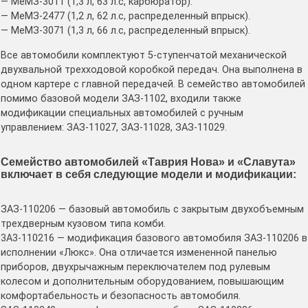
— МеМЗ-3011 (1,3 л, 63 л.с, карбюратор).
— МеМЗ-2477 (1,2 л, 62 л.с, распределенный впрыск).
— МеМЗ-3071 (1,3 л, 66 л.с, распределенный впрыск).
Все автомобили комплектуют 5-ступенчатой механической
двухвальной трехходовой коробкой передач. Она выполнена в
одном картере с главной передачей. В семейство автомобилей
помимо базовой модели ЗАЗ-1102, входили также
модификации специальных автомобилей с ручным
управлением: ЗАЗ-11027, ЗАЗ-11028, ЗАЗ-11029.
Семейство автомобилей «Таврия Нова» и «Славута»
включает в себя следующие модели и модификации:
ЗАЗ-110206 — базовый автомобиль с закрытым двухобъемным
трехдверным кузовом типа комби.
3A3-110216 — модификация базового автомобиля ЗАЗ-110206 в
исполнении «Люкс». Она отличается измененной панелью
приборов, двухрычажным переключателем под рулевым
колесом и дополнительным оборудованием, повышающим
комфортабельность и безопасность автомобиля.