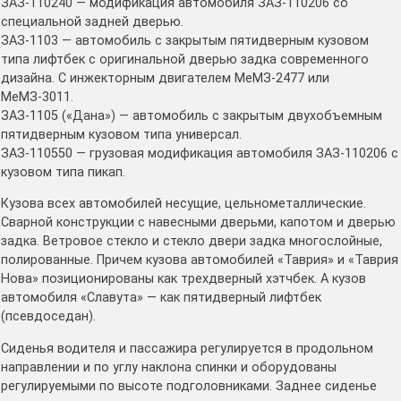
ЗАЗ-110240 — модификация автомобиля ЗАЗ-110206 со
специальной задней дверью.
ЗАЗ-1103 — автомобиль с закрытым пятидверным кузовом
типа лифтбек с оригинальной дверью задка современного
дизайна. С инжекторным двигателем МеМЗ-2477 или
МеМЗ-3011.
ЗАЗ-1105 («Дана») — автомобиль с закрытым двухобъемным
пятидверным кузовом типа универсал.
ЗАЗ-110550 — грузовая модификация автомобиля ЗАЗ-110206 с
кузовом типа пикап.
Кузова всех автомобилей несущие, цельнометаллические.
Сварной конструкции с навесными дверьми, капотом и дверью
задка. Ветровое стекло и стекло двери задка многослойные,
полированные. Причем кузова автомобилей «Таврия» и «Таврия
Нова» позиционированы как трехдверный хэтчбек. А кузов
автомобиля «Славута» — как пятидверный лифтбек
(псевдоседан).
Сиденья водителя и пассажира регулируется в продольном
направлении и по углу наклона спинки и оборудованы
регулируемыми по высоте подголовниками. Заднее сиденье