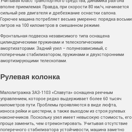
Учитывая класс транспортного средства, динамика разгона
вполне приемлемая. Правда, при скорости 80 км/ч, начинается
сильный рев двигателя и дребезжание оснастки салона.
Горючее машина потребляет весьма умеренно: порядка восьми
литров на 100 километров в смешанном режиме.
Фронтальная подвеска независимого типа оснащена
цилиндрическими пружинами и телескопическими
амортизаторами. Задний узел – полунезависимый, с
поперечным стабилизатором, пружинами и двухсторонними
амортизирующими телескопами.
Рулевая колонка
Малолитражка ЗАЗ-1103 «Славута» оснащена реечным
управлением, которое редко выдерживает более 60 тысяч
километров пути. Проблемы проявляются в виде люфта,
износа рейки и шестерни, а также выходом из строя рулевых
наконечников. Поскольку узел имеет невысокую стоимость, его
проще заменить, чем отремонтировать. Учитывая отсутствие
поперечного стабилизатора устойчивости, машина заметно