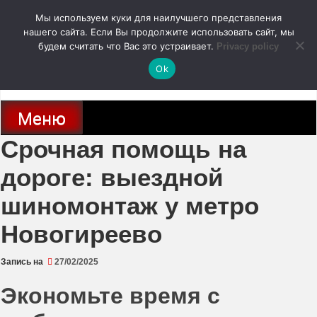
Перейти
Мы используем куки для наилучшего представления
к
содержимому
нашего сайта. Если Вы продолжите использовать сайт, мы
autodoc24.ru
будем считать что Вас это устраивает.
Privacy policy
Ok
Новости про современные автомобили и не только, новинки зарубежного
и отечественного автопрома
Меню
Срочная помощь на
дороге: выездной
шиномонтаж у метро
Новогиреево
Запись на
27/02/2025
Экономьте время с