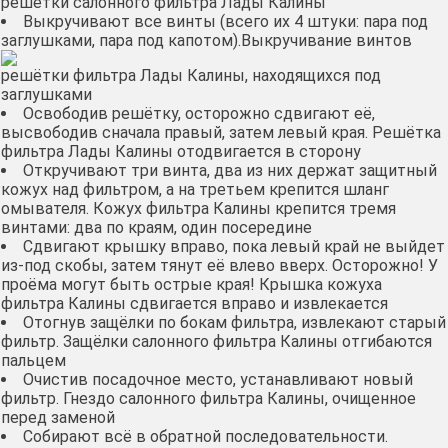
решётки салонного фильтра Лады Калины
Выкручивают все винты (всего их 4 штуки: пара под
заглушками, пара под капотом).
Выкручивание винтов
решётки фильтра Лады Калины, находящихся под
заглушками
Освободив решётку, осторожно сдвигают её,
высвободив сначала правый, затем левый края. Решётка
фильтра Лады Калины отодвигается в сторону
Откручивают три винта, два из них держат защитный
кожух над фильтром, а на третьем крепится шланг
омывателя. Кожух фильтра Калины крепится тремя
винтами: два по краям, один посередине
Сдвигают крышку вправо, пока левый край не выйдет
из-под скобы, затем тянут её влево вверх. Осторожно! У
проёма могут быть острые края! Крышка кожуха
фильтра Калины сдвигается вправо и извлекается
Отогнув защёлки по бокам фильтра, извлекают старый
фильтр. Защёлки салонного фильтра Калины отгибаются
пальцем
Очистив посадочное место, устанавливают новый
фильтр. Гнездо салонного фильтра Калины, очищенное
перед заменой
Собирают всё в обратной последовательности.