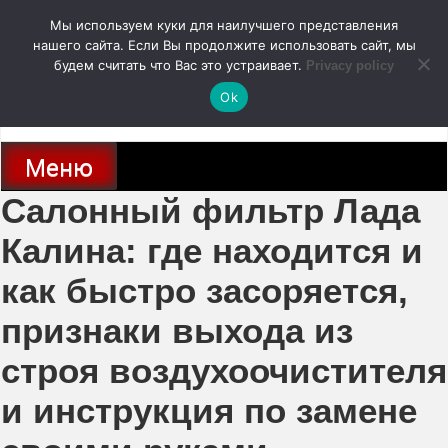
Перейти
Мы используем куки для наилучшего представления
к
содержимому
нашего сайта. Если Вы продолжите использовать сайт, мы
autodoc24.ru
будем считать что Вас это устраивает.
Privacy policy
Ok
Новости про современные автомобили и не только, новинки зарубежного
и отечественного автопрома
Меню
Салонный фильтр Лада
Калина: где находится и
как быстро засоряется,
признаки выхода из
строя воздухоочистителя
и инструкция по замене