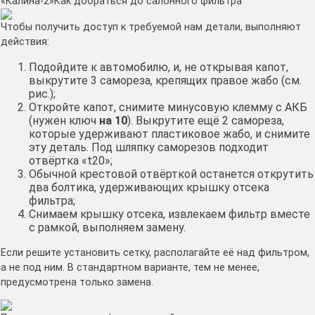
«Калина-2»
Как добраться до салонного фильтра
Чтобы получить доступ к требуемой нам детали, выполняют
действия:
Подойдите к автомобилю, и, не открывая капот,
выкрутите 3 самореза, крепящих правое жабо (см.
рис.);
Откройте капот, снимите минусовую клемму с АКБ
(нужен ключ
на 10
). Выкрутите ещё 2 самореза,
которые удерживают пластиковое жабо, и снимите
эту деталь. Под шляпку саморезов подходит
отвёртка «t20»;
Обычной крестовой отвёрткой останется открутить
два болтика, удерживающих крышку отсека
фильтра;
Снимаем крышку отсека, извлекаем фильтр вместе
с рамкой, выполняем замену.
Если решите установить сетку, располагайте её над фильтром,
а не под ним. В стандартном варианте, тем не менее,
предусмотрена только замена.