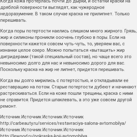
Когда кожа протерлась почти до дырки, и остатки краски на
дряблой поверхности выглядят, как чужеродное
недоразумение. В таком случае краска не прилипнет. Только
перешивать.
Когда поры потертости наелись слишком много жирного. Грязь,
жир и силиконы проникли ооочень глубоко в поры. Если на
поверхности кажется совсем чуть-чуть, то, уверяем вас, с
изнанки целое озеро. Можно попытаться «вытащить» жир
дигридерами (такой специальный состав), но чаще всего это
невыносимо долго для нас и невыносимо дорого для вас.
Поскольку краска на жир не липнет, придется перешивать.
Когда вы долго мирились с потертостью, и откладывали ее
реставрацию на потом. Старые потертости дубеют и начинают
растрескиваться. Если на коже пошли трещины, краска с ними
не справится. Придется шпаклевать, а это уже совсем другой
ремонт.
Источник Источник Источник Источник
http://carbeauty.ru/services/restavraciya-salona-avtomobilya/
Источник Источник Источник Источник
http://lewood.ru/pokraska-koji-avtomobilya