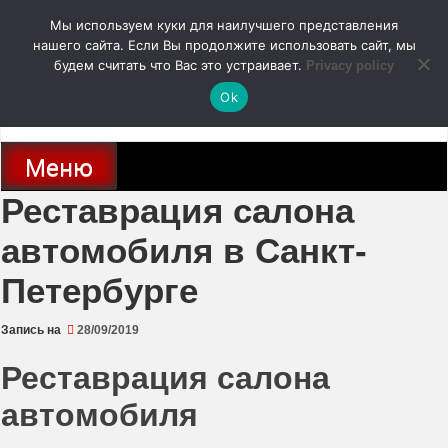
Перейти
Мы используем куки для наилучшего представления
к
содержимому
нашего сайта. Если Вы продолжите использовать сайт, мы
autodoc24.ru
будем считать что Вас это устраивает.
Privacy policy
Ok
Новости про современные автомобили и не только, новинки зарубежного
и отечественного автопрома
Меню
Реставрация салона
автомобиля в Санкт-
Петербурге
Запись на
28/09/2019
Реставрация салона
автомобиля