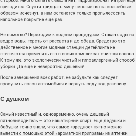
с горкой. Много сыпать смысла нет, гидрокарбонат натрия еще
пригодится. Спустя тридцать минут многие пятна волшебным
образом исчезнут, а нам останется только пропылесосить
напольное покрытие еще раз.
Не помогло? Переходим к водным процедурам. Стакан соды на
ведро воды, тереть от рассвета и до обеда. Средство это
действенное и многие модные станции детейлинга не
стесняются применять его в своих комплексах очистки салона.
К тому же, это экологически чистый и гипоаллергенный способ
уборки. Да еще и невероятно дешевый!
После завершения всех работ, не забудьте как следует
просушить салон автомобиля и вернуть соду под раковину.
С душком
Самый известный и, одновременно, очень дешевый
пятновыводитель — это нашатырный спирт. Еще дедушки и
бабушки точно знали, что самое «вредное» пятно можно
вывести с помощью этой «ароматной приправы» из аптечки.