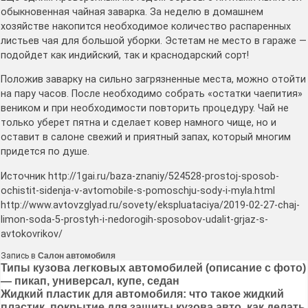
обыкновенная чайная заварка. За неделю в домашнем
хозяйстве накопится необходимое количество распаренных
листьев чая для большой уборки. Эстетам не место в гараже —
подойдет как индийский, так и краснодарский сорт!
Положив заварку на сильно загрязненные места, можно отойти
на пару часов. После необходимо собрать «остатки чаепития»
веником и при необходимости повторить процедуру. Чай не
только уберет пятна и сделает ковер намного чище, но и
оставит в салоне свежий и приятный запах, который многим
придется по душе.
Источник http://1gai.ru/baza-znaniy/524528-prostoj-sposob-
ochistit-sidenja-v-avtomobile-s-pomoschju-sody-i-myla.html
http://www.avtovzglyad.ru/sovety/ekspluataciya/2019-02-27-chaj-
limon-soda-5-prostyh-i-nedorogih-sposobov-udalit-grjaz-s-
avtokovrikov/
Запись в
Салон автомобиля
Навигация
Типы кузова легковых автомобилей (описание с фото)
— пикап, универсал, купе, седан
по
Жидкий пластик для автомобиля: что такое жидкий
пластик, покрытие для защиты кузова авто, как делать