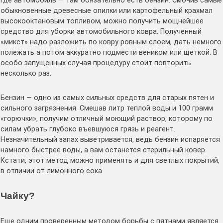
Где автомобиль — там обязательно есть бензин. Смочив самые
обыкновенные древесные опилки или картофельный крахмал
высокооктановым топливом, можно получить мощнейшее
средство для уборки автомобильного ковра. Полученный
«микст» надо разложить по ковру ровным слоем, дать немного
полежать а потом аккуратно подмести веником или щеткой. В
особо запущенных случая процедуру стоит повторить
несколько раз.
Бензин — одно из самых сильных средств для старых пятен и
сильного загрязнения. Смешав литр теплой воды и 100 грамм
«горючки», получим отличный моющий раствор, которому по
силам убрать глубоко въевшуюся грязь и реагент.
Незначительный запах выветривается, ведь бензин испаряется
намного быстрее воды, а вам останется стерильный ковер.
Кстати, этот метод можно применять и для светлых покрытий,
в отличии от лимонного сока.
Чайку?
Еще одним проверенным методом борьбы с пятнами является