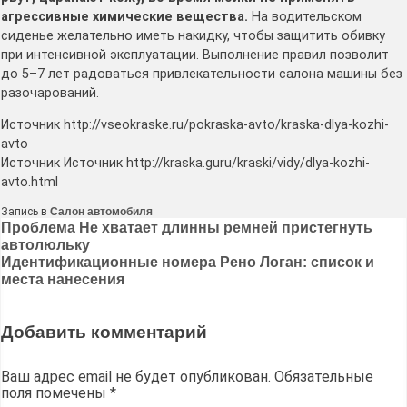
агрессивные химические вещества.
На водительском
сиденье желательно иметь накидку, чтобы защитить обивку
при интенсивной эксплуатации. Выполнение правил позволит
до 5–7 лет радоваться привлекательности салона машины без
разочарований.
Источник http://vseokraske.ru/pokraska-avto/kraska-dlya-kozhi-
avto
Источник Источник http://kraska.guru/kraski/vidy/dlya-kozhi-
avto.html
Запись в
Салон автомобиля
Навигация
Проблема Не хватает длинны ремней пристегнуть
автолюльку
по
Идентификационные номера Рено Логан: список и
записям
места нанесения
Добавить комментарий
Ваш адрес email не будет опубликован.
Обязательные
поля помечены
*