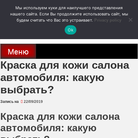
Перейти
Мы используем куки для наилучшего представления
к
содержимому
нашего сайта. Если Вы продолжите использовать сайт, мы
autodoc24.ru
будем считать что Вас это устраивает.
Privacy policy
Ok
Новости про современные автомобили и не только, новинки зарубежного
и отечественного автопрома
Меню
Краска для кожи салона
автомобиля: какую
выбрать?
Запись на
22/09/2019
Краска для кожи салона
автомобиля: какую