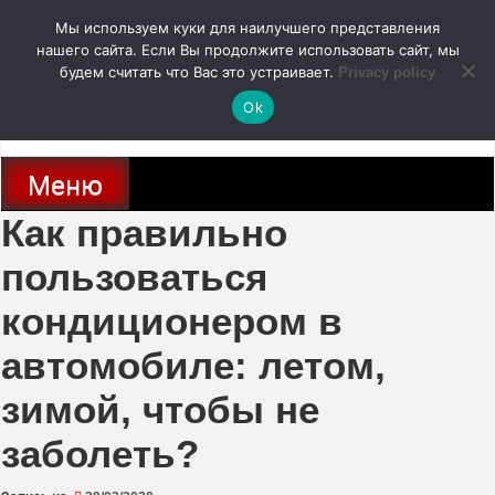
Перейти
Мы используем куки для наилучшего представления
к
содержимому
нашего сайта. Если Вы продолжите использовать сайт, мы
autodoc24.ru
будем считать что Вас это устраивает.
Privacy policy
Ok
Новости про современные автомобили и не только, новинки зарубежного
и отечественного автопрома
Меню
Как правильно
пользоваться
кондиционером в
автомобиле: летом,
зимой, чтобы не
заболеть?