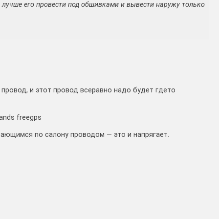
 лучше его провести под обшивками и вывести наружу только
 провод, и этот провод всеравно надо будет гдето
ands freegps
лтающимся по салону проводом — это и напрягает.