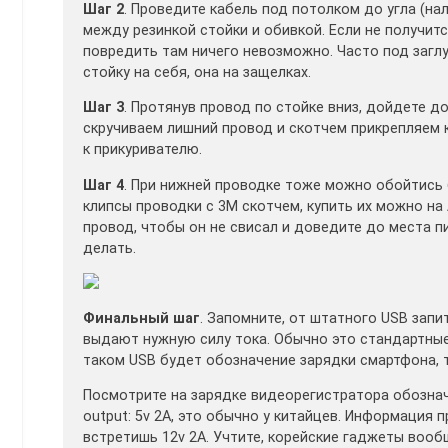
Шаг 2
. Проведите кабель под потолком до угла (на
между резинкой стойки и обивкой. Если не получитс
повредить там ничего невозможно. Часто под заглуш
стойку на себя, она на защелках.
Шаг 3
. Протянув провод по стойке вниз, дойдете д
скручиваем лишний провод и скотчем прикрепляем к
к прикуривателю.
Шаг 4
. При нижней проводке тоже можно обойтись б
клипсы проводки с 3М скотчем, купить их можно на
провод, чтобы он не свисал и доведите до места пи
делать.
Финальный шаг
. Запомните, от штатного USB запи
выдают нужную силу тока. Обычно это стандартные 
таком USB будет обозначение зарядки смартфона, 
Посмотрите на зарядке видеорегистратора обозначе
output: 5v 2A, это обычно у китайцев. Информация п
встретишь 12v 2A. Учтите, корейские гаджеты вообщ