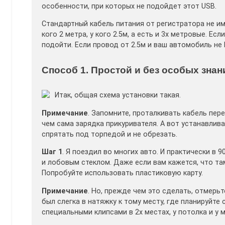
особенности, при которых не подойдет этот USB.
Стандартный кабель питания от регистратора не им
кого 2 метра, у кого 2.5м, а есть и 3х метровые. Е
подойти. Если провод от 2.5м и ваш автомобиль не 
Способ 1. Простой и без особых знан
Итак, общая схема установки такая.
Примечание
. Запомните, проталкивать кабель пере
чем сама зарядка прикуривателя. А вот устанавлив
спрятать под торпедой и не обрезать.
Шаг 1
. Я поездил во многих авто. И практически в
и лобовым стеклом. Даже если вам кажется, что та
Попробуйте использовать пластиковую карту.
Примечание
. Но, прежде чем это сделать, отмерьт
был слегка в натяжку к тому месту, где планируйт
специальными клипсами в 2х местах, у потолка и у м