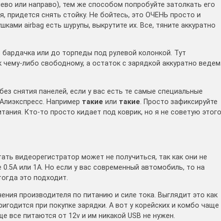
лево или направо), тем же способом попробуйте затолкать его
я, придется снять стойку. Не бойтесь, это ОЧЕНЬ просто и
ками airbag есть шурупы, выкрутите их. Все, тяните аккуратно
о бардачка или до торпеды под рулевой колонкой. Тут
 чему-либо свободному, а остаток с зарядкой аккуратно ведем
ез снятия панелей, если у вас есть те самые специальные
 Алиэкспресс. Например
такие
или
такие
. Просто зафиксируйте
тания. Кто-то просто кидает под коврик, но я не советую этог
тать видеорегистратор может не получиться, так как они не
0.5A или 1A. Но если у вас современный автомобиль, то на
тогда это подходит.
ния производителя по питанию и силе тока. Выглядит это как
ригодится при покупке зарядки. А вот у корейских и комбо чаще
е все питаются от 12v и им никакой USB не нужен.