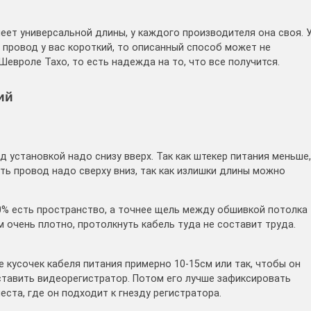
еет универсальной длины, у каждого производителя она своя. 
сли провод у вас короткий, то описанный способ может не
Шевроле Тахо, то есть надежда на то, что все получится.
ий
д установкой надо снизу вверх. Так как штекер питания меньше,
ать провод надо сверху вниз, так как излишки длины можно
 90% есть пространство, а точнее щель между обшивкой потолка
м очень плотно, протолкнуть кабель туда не составит труда.
е кусочек кабеля питания примерно 10-15см или так, чтобы он
е ставить видеорегистратор. Потом его лучше зафиксировать
еста, где он подходит к гнезду регистратора.