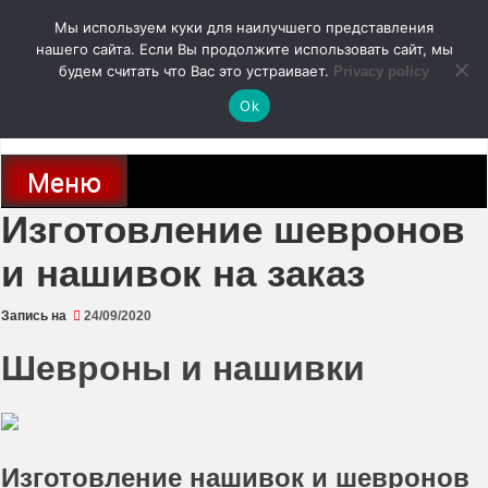
Перейти
Мы используем куки для наилучшего представления
к
содержимому
нашего сайта. Если Вы продолжите использовать сайт, мы
autodoc24.ru
будем считать что Вас это устраивает.
Privacy policy
Ok
Новости про современные автомобили и не только, новинки зарубежного
и отечественного автопрома
Меню
Изготовление шевронов
и нашивок на заказ
Запись на
24/09/2020
Шевроны и нашивки
Изготовление нашивок и шевронов