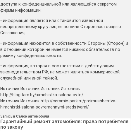
доступа к конфиденциальной или являющейся секретом
фирмы информации;
• информация является или становится известной
неопределенному кругу лиц не по вине Сторон настоящего
Соглашения;
• информация находится в собственности Стороны (Сторон) и
в отношении которой не имеется никаких обязательств по
режиму конфиденциальности;
• информация, которая в соответствии с действующим
законодательством РФ, не может являться коммерческой,
служебной или иной тайной.
Источник Источник Источник Источник
http://blog.tam.by/ximchistka-salona-avto/
Источник Источник http://ceramic-park.ru/preimushhestva-
himchistki-salona-sovremennymi-sredstvami/
Запись в
Салон автомобиля
Навигация
Гарантийный ремонт автомобиля: права потребителя
по закону
по