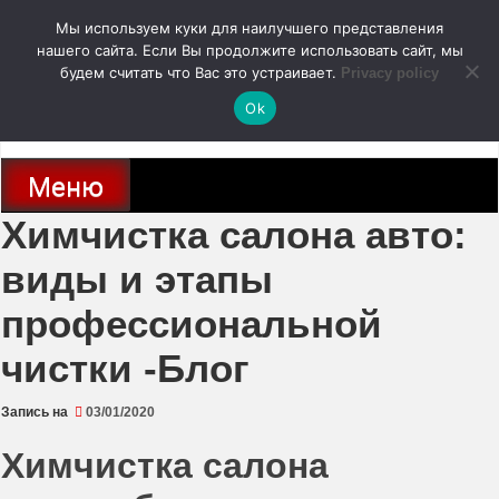
Перейти
Мы используем куки для наилучшего представления
к
содержимому
нашего сайта. Если Вы продолжите использовать сайт, мы
autodoc24.ru
будем считать что Вас это устраивает.
Privacy policy
Ok
Новости про современные автомобили и не только, новинки зарубежного
и отечественного автопрома
Меню
Химчистка салона авто:
виды и этапы
профессиональной
чистки -Блог
Запись на
03/01/2020
Химчистка салона