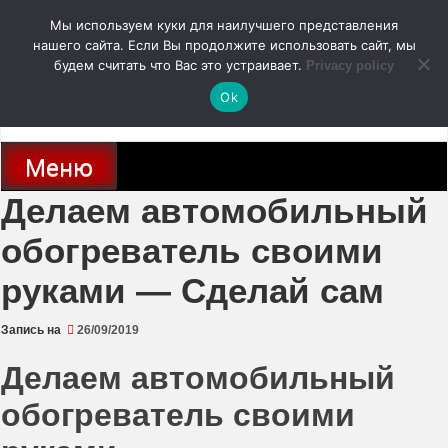
Перейти
Мы используем куки для наилучшего представления
к
содержимому
нашего сайта. Если Вы продолжите использовать сайт, мы
autodoc24.ru
будем считать что Вас это устраивает.
Privacy policy
Ok
Новости про современные автомобили и не только, новинки зарубежного
и отечественного автопрома
Меню
Делаем автомобильный
обогреватель своими
руками — Сделай сам
Запись на
26/09/2019
Делаем автомобильный
обогреватель своими