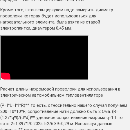
Кроме того, штангельциркулем надо замерить диаметр
проволоки, которая будет использоваться для
нагревательного элемента, была взята из старой
электроплитки, диамтером 0,45 мм.
Расчет длины нихромовой проволоки для использования в
электрическом автомобильном тепловентиляторе
(P=I*U=I*I*R)** то есть, относительно нашего случая получаем
200=10*10*R, сопротивление нити должно быть 2 Ома. (R=
(1.27*q*l)/(d*d))** удельное сопротивление нихрома q=1.1 то
есть 2=1.397*l/0.2025 l=2/6.89=0,29 м. Используя данные
формулы** можно произвести расчет для расчета