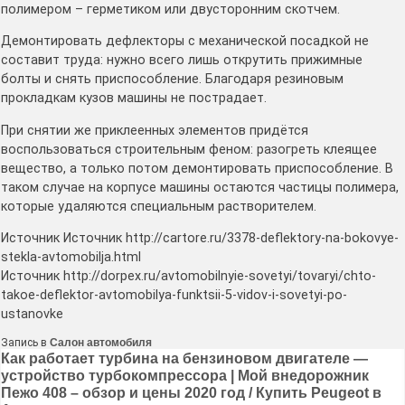
полимером – герметиком или двусторонним скотчем.
Демонтировать дефлекторы с механической посадкой не
составит труда: нужно всего лишь открутить прижимные
болты и снять приспособление. Благодаря резиновым
прокладкам кузов машины не пострадает.
При снятии же приклеенных элементов придётся
воспользоваться строительным феном: разогреть клеящее
вещество, а только потом демонтировать приспособление. В
таком случае на корпусе машины остаются частицы полимера,
которые удаляются специальным растворителем.
Источник Источник http://cartore.ru/3378-deflektory-na-bokovye-
stekla-avtomobilja.html
Источник http://dorpex.ru/avtomobilnyie-sovetyi/tovaryi/chto-
takoe-deflektor-avtomobilya-funktsii-5-vidov-i-sovetyi-po-
ustanovke
Запись в
Салон автомобиля
Навигация
Как работает турбина на бензиновом двигателе —
устройство турбокомпрессора | Мой внедорожник
по
Пежо 408 – обзор и цены 2020 год / Купить Peugeot в