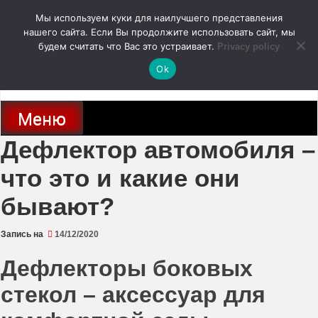
Перейти
Мы используем куки для наилучшего представления
к
содержимому
нашего сайта. Если Вы продолжите использовать сайт, мы
autodoc24.ru
будем считать что Вас это устраивает.
Privacy policy
Ok
Новости про современные автомобили и не только, новинки зарубежного
и отечественного автопрома
Меню
Дефлектор автомобиля –
что это и какие они
бывают?
Запись на
14/12/2020
Дефлекторы боковых
стекол – аксессуар для