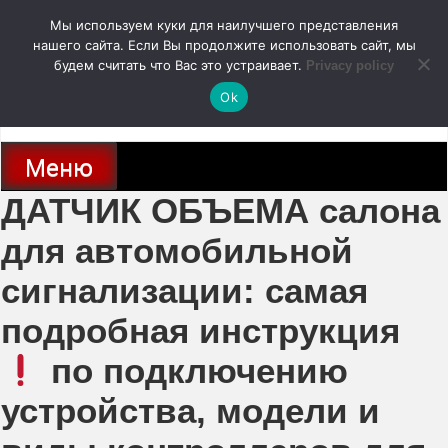
Перейти
Мы используем куки для наилучшего представления
к
содержимому
нашего сайта. Если Вы продолжите использовать сайт, мы
autodoc24.ru
будем считать что Вас это устраивает.
Privacy policy
Ok
Новости про современные автомобили и не только, новинки зарубежного
и отечественного автопрома
Меню
ДАТЧИК ОБЪЕМА салона
для автомобильной
сигнализации: самая
подробная инструкция
по подключению
устройства, модели и