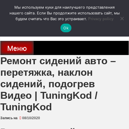
Перейти
Мы используем куки для наилучшего представления
к
содержимому
нашего сайта. Если Вы продолжите использовать сайт, мы
autodoc24.ru
будем считать что Вас это устраивает.
Privacy policy
Ok
Новости про современные автомобили и не только, новинки зарубежного
и отечественного автопрома
Меню
Ремонт сидений авто –
перетяжка, наклон
сидений, подогрев
Видео | TuningKod /
TuningKod
Запись на
08/10/2020