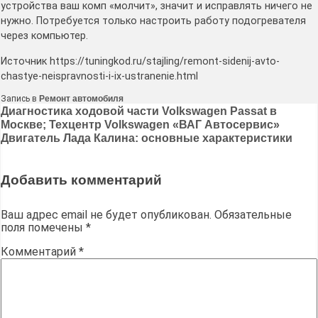
устройства ваш комп «молчит», значит и исправлять ничего не
нужно. Потребуется только настроить работу подогревателя
через компьютер.
Источник https://tuningkod.ru/stajling/remont-sidenij-avto-
chastye-neispravnosti-i-ix-ustranenie.html
Запись в
Ремонт автомобиля
Навигация
Диагностика ходовой части Volkswagen Passat в
Москве; Техцентр Volkswagen «ВАГ Автосервис»
по
Двигатель Лада Калина: основные характеристики
записям
Добавить комментарий
Ваш адрес email не будет опубликован.
Обязательные
поля помечены
*
Комментарий
*