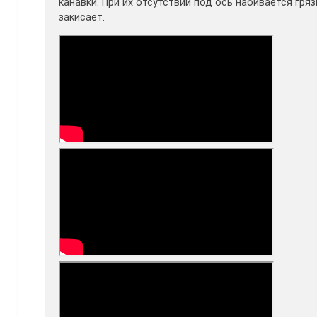
канавки. При их отсутствии под ось набивается гряз
закисает.