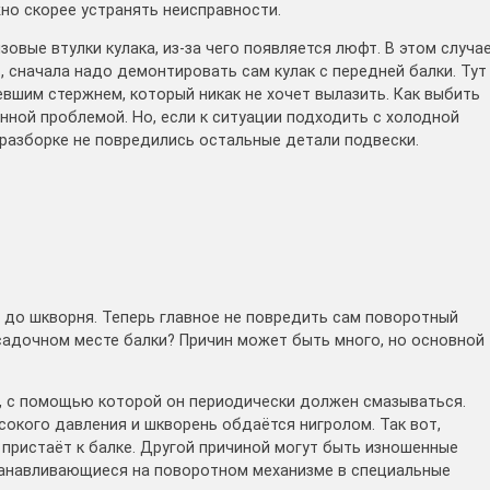
жно скорее устранять неисправности.
овые втулки кулака, из-за чего появляется люфт. В этом случа
, сначала надо демонтировать сам кулак с передней балки. Тут
вшим стержнем, который никак не хочет вылазить. Как выбить
анной проблемой. Но, если к ситуации подходить с холодной
и разборке не повредились остальные детали подвески.
ь до шкворня. Теперь главное не повредить сам поворотный
осадочном месте балки? Причин может быть много, но основной
, с помощью которой он периодически должен смазываться.
окого давления и шкворень обдаётся нигролом. Так вот,
 пристаёт к балке. Другой причиной могут быть изношенные
станавливающиеся на поворотном механизме в специальные