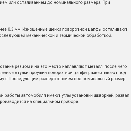
ем или осталиванием до номинального размера. При
.
енее 0,3 мм. Изношенные шейки поворотной цапфы осталивают
последующей механической и термической обработкой.
танке резцом и на это место наплавляют металл, после чего
ошенные втулки проушин поворотной цапфы развертывают под
иму с Последующим развертыванием под номинальный размер
ой работы автомобиля имеют углы установки шкворней, развал
производится на специальном приборе.