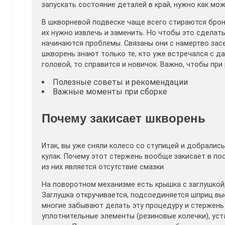
запускать состояние деталей в край, нужно как мо
В шкворневой подвеске чаще всего стираются бронз
их нужно извлечь и заменить. Но чтобы это сделать
начинаются проблемы. Связаны они с намертво засе
шкворень знают только те, кто уже встречался с д
головой, то справится и новичок. Важно, чтобы пр
Полезные советы и рекомендации
Важные моменты при сборке
Почему закисает шкворень
Итак, вы уже сняли колесо со ступицей и добралис
кулак. Почему этот стержень вообще закисает в п
из них является отсутствие смазки.
На поворотном механизме есть крышка с заглушкой
Заглушка откручивается, подсоединяется шприц выс
многие забывают делать эту процедуру и стержень
уплотнительные элементы (резиновые колечки), у