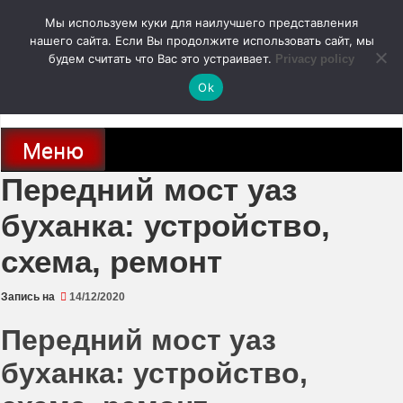
Перейти
Мы используем куки для наилучшего представления
к
содержимому
нашего сайта. Если Вы продолжите использовать сайт, мы
autodoc24.ru
будем считать что Вас это устраивает.
Privacy policy
Ok
Новости про современные автомобили и не только, новинки зарубежного
и отечественного автопрома
Меню
Передний мост уаз
буханка: устройство,
схема, ремонт
Запись на
14/12/2020
Передний мост уаз
буханка: устройство,