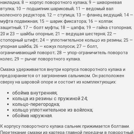
накладка; 8 — корпус поворотного кулака; 9 — шкворневая
втулка; 10 — подшипник шариковый; 11 — ведомый вал
колесного редуктора; 12 — ступица; 13 — фланец ведущий; 14 —
муфта подвижная; 15 — шарик фиксатора; 16 — колпак
защитный; 17 — болт муфты; 18 — цапфа; 19 — гайка стопорная;
20 и 23 — шайбы опорные; 21 — ведущая шестерня; 22 —
стопорный штифт; 24 — уплотнительное кольцо из резины; 25 —
упорная шайба; 26 — кожух полуоси; 27 — болт,
ограничивающий поворот; 28 — упор-ограничитель поворота
колес; 29 — рычаг поворотного кулака.
Смазка удерживается внутри корпуса поворотного кулака и
предохраняется от загрязнения сальником. Он расположен
сверху на шаровой опоре и состоит из комплектующих:
обойма внутренняя;
кольца из резины с пружиной 24;
кольцо-перегородка;
кольцо уплотнительное из войлока;
обойма наружная.
К корпусу поворотного кулака сальник прижимается болтами.
Перетекание смазки из картера главной передачи в поворотный