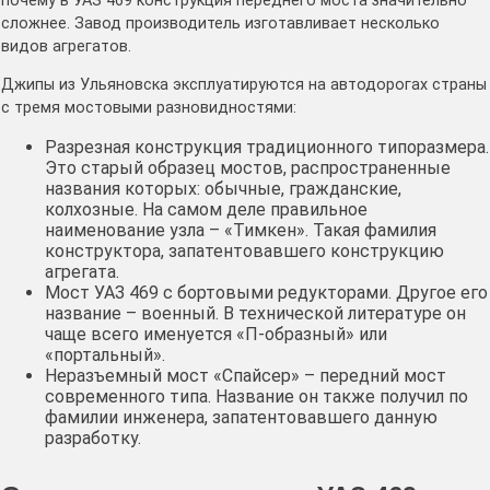
почему в УАЗ 469 конструкция переднего моста значительно
сложнее. Завод производитель изготавливает несколько
видов агрегатов.
Джипы из Ульяновска эксплуатируются на автодорогах страны
с тремя мостовыми разновидностями:
Разрезная конструкция традиционного типоразмера.
Это старый образец мостов, распространенные
названия которых: обычные, гражданские,
колхозные. На самом деле правильное
наименование узла – «Тимкен». Такая фамилия
конструктора, запатентовавшего конструкцию
агрегата.
Мост УАЗ 469 с бортовыми редукторами. Другое его
название – военный. В технической литературе он
чаще всего именуется «П-образный» или
«портальный».
Неразъемный мост «Спайсер» – передний мост
современного типа. Название он также получил по
фамилии инженера, запатентовавшего данную
разработку.