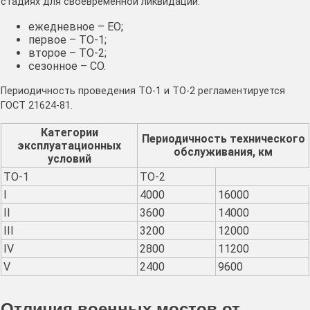
стадиях для своевременной ликвидации.
ежедневное – ЕО;
первое – ТО-1;
второе – ТО-2;
сезонное – СО.
Периодичность проведения ТО-1 и ТО-2 регламентируется
ГОСТ 21624-81.
Категории
Периодичность технического
эксплуатационных
обслуживания, км
условий
ТО-1
ТО-2
I
4000
16000
II
3600
14000
III
3200
12000
IV
2800
11200
V
2400
9600
Отличия военных мостов от