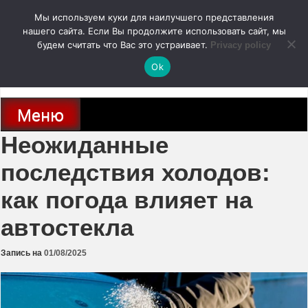
Перейти
Мы используем куки для наилучшего представления
к
содержимому
нашего сайта. Если Вы продолжите использовать сайт, мы
autodoc24.ru
будем считать что Вас это устраивает.
Privacy policy
Ok
Новости про современные автомобили и не только, новинки зарубежного
и отечественного автопрома
Меню
Неожиданные
последствия холодов:
как погода влияет на
автостекла
Запись на
01/08/2025