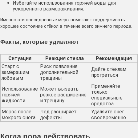
Избегайте использования горячей воды для
ускоренного размораживания.
Именно эти повседневные меры помогают поддерживать
хорошее состояние стёкол в течение всего зимнего периода.
Факты, которые удивляют
Ситуация
Реакция стекла
Рекомендация
Старт с
Риск появления
Дайте стёклам
замёрзшим
дополнительной
прогреться
лобовым
трещины
Применяйте
Использование
Может вызвать
только
горячей
резкое расширение
специальные
жидкости
и трещину
средства
Мороз после
Лёд расширяет
Удаляйте снег
мокрого снега
дефекты
своевременно
Когда пора действовать