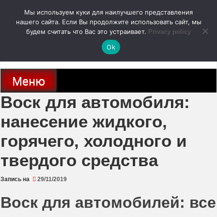
Перейти
Мы используем куки для наилучшего представления
к
содержимому
нашего сайта. Если Вы продолжите использовать сайт, мы
autodoc24.ru
будем считать что Вас это устраивает.
Privacy policy
Ok
Новости про современные автомобили и не только, новинки зарубежного
и отечественного автопрома
Меню
Воск для автомобиля:
нанесение жидкого,
горячего, холодного и
твердого средства
Запись на
29/11/2019
Воск для автомобилей: все