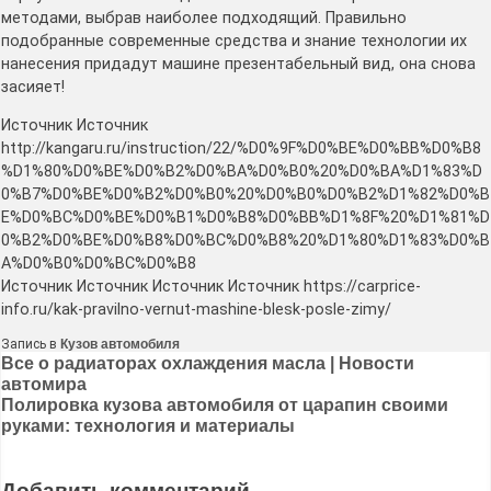
методами, выбрав наиболее подходящий. Правильно
подобранные современные средства и знание технологии их
нанесения придадут машине презентабельный вид, она снова
засияет!
Источник Источник
http://kangaru.ru/instruction/22/%D0%9F%D0%BE%D0%BB%D0%B8
%D1%80%D0%BE%D0%B2%D0%BA%D0%B0%20%D0%BA%D1%83%D
0%B7%D0%BE%D0%B2%D0%B0%20%D0%B0%D0%B2%D1%82%D0%B
E%D0%BC%D0%BE%D0%B1%D0%B8%D0%BB%D1%8F%20%D1%81%D
0%B2%D0%BE%D0%B8%D0%BC%D0%B8%20%D1%80%D1%83%D0%B
A%D0%B0%D0%BC%D0%B8
Источник Источник Источник Источник https://carprice-
info.ru/kak-pravilno-vernut-mashine-blesk-posle-zimy/
Запись в
Кузов автомобиля
Навигация
Все о радиаторах охлаждения масла | Новости
автомира
по
Полировка кузова автомобиля от царапин своими
записям
руками: технология и материалы
Добавить комментарий