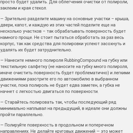
просто будет удалить. Для облегчения очистки от полироли,
заклеим и края стекол.
— Зрительно разделите машину на основные участки – крыша,
двери, капот, и каждую из этих частей поделите еще на
несколько участков – так обрабатывать поверхность будет
намного проще. Не стоит пытаться обработать за раз весь
корпус, так как средства для полировки успеют засохнуть и
удалять их будет затруднительно.
— Нанесите немного полироля RubbingCompound на губку или
текстильную салфетку (не наносите на губку много полироля,
иначе очистить поверхность будет проблематично) и легкими
движениями разотрите его по автомобилю в выбранном
участке, пока полироль не будет едва заметен, а губка не
начнет с легкостью двигаться по поверхности.
— Старайтесь полировать так, чтобы последующий ряд
минимально наплывал на предыдущий, в идеале они должны
пройти параллельно.
— Полируйте поверхность в продольном и поперечном
направлениях. Не делайте круговых движений — это может