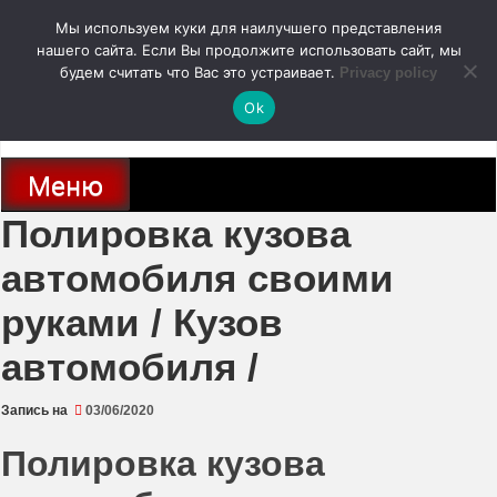
Перейти
Мы используем куки для наилучшего представления
к
содержимому
нашего сайта. Если Вы продолжите использовать сайт, мы
autodoc24.ru
будем считать что Вас это устраивает.
Privacy policy
Ok
Новости про современные автомобили и не только, новинки зарубежного
и отечественного автопрома
Меню
Полировка кузова
автомобиля своими
руками / Кузов
автомобиля /
Запись на
03/06/2020
Полировка кузова