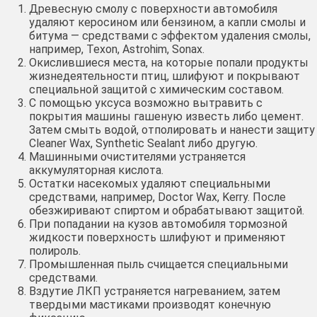
Древесную смолу с поверхности автомобиля
удаляют керосином или бензином, а капли смолы и
битума — средствами с эффектом удаления смолы,
например, Texon, Astrohim, Sonax.
Окислившиеся места, на которые попали продукты
жизнедеятельности птиц, шлифуют и покрывают
специальной защитой с химическим составом.
С помощью уксуса возможно вытравить с
покрытия машины гашеную известь либо цемент.
Затем смыть водой, отполировать и нанести защиту
Cleaner Wax, Synthetic Sealant либо другую.
Машинными очистителями устраняется
аккумуляторная кислота.
Остатки насекомых удаляют специальными
средствами, например, Doctor Wax, Kerry. После
обезжиривают спиртом и обрабатывают защитой.
При попадании на кузов автомобиля тормозной
жидкости поверхность шлифуют и применяют
полироль.
Промышленная пыль счищается специальными
средствами.
Вздутие ЛКП устраняется нагреванием, затем
твердыми мастиками производят конечную