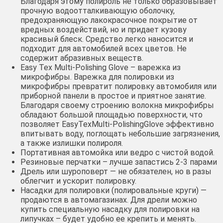
Благодаря этому полироль не только образовывает
прочную водоотталкивающую оболочку,
предохраняющую лакокрасочное покрытие от
вредных воздействий, но и придает кузову
красивый блеск. Средство легко наносится и
подходит для автомобилей всех цветов. Не
содержит абразивных веществ.
Easy Tex Multi-Polishing Glove – варежка из
микрофибры. Варежка для полировки из
микрофибры превратит полировку автомобиля или
приборной панели в простое и приятное занятие.
Благодаря своему строению волокна микрофибры
обладают большой площадью поверхности, что
позволяет EasyTexMulti-PolishingGlove эффективно
впитывать воду, поглощать небольшие загрязнения,
а также излишки полироля.
Портативная автомойка или ведро с чистой водой.
Резиновые перчатки – лучше запастись 2-3 парами
Дрель или шуроповерт — не обязателен, но в разы
облегчит и ускорит полировку.
Насадки для полировки (полировальные круги) —
продаются в автомагазинах. Для дрели можно
купить специальную насадку для полировки на
липучках – будет удобно ее крепить и менять.